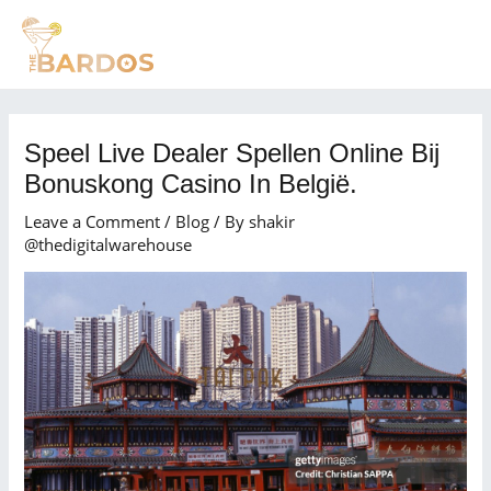
Skip
Post
MAI
to
navigation
MEN
content
Speel Live Dealer Spellen Online Bij
Bonuskong Casino In België.
Leave a Comment
/
Blog
/ By
shakir
@thedigitalwarehouse