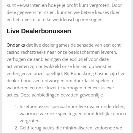
kunt verwachten en hoe je je profit kunt vergroten. Door
deze gegevens te inzien, kunnen we betere keuzes doen
en het meeste uit elke weddenschap verkrijgen.
Live Dealerbonussen
Ondanks
dat live dealer games de sensatie van een echt
casino rechtstreeks naar onze beeldschermen leveren,
verhogen de aanbiedingen die exclusief voor deze
activiteiten zijn ontwikkeld onze kansen op winst en
verlengen ze onze speeltijd. Bij Bonuskong Casino zijn live
dealer-bonussen ontworpen om doordacht spelen te
waarderen en onze inzet te verhogen met exclusieve
acties. Deze aanbiedingen bevatten gewoonlijk:
Inzetbonussen speciaal voor live dealer onderdelen,
waarmee we onze speeltegoed onmiddellijk kunnen
vergroten.
Geld-terug-acties die minimaliseren, zodoende we