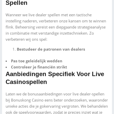
Spellen
Wanneer we live dealer spellen met een tactische
instelling naderen, verbeteren onze kansen om te winnen
flink. Beheersing vereist een diepgaande strategieanalyse
in combinatie met verstandige inzettechnieken. Zo
verbeteren wij ons spel:
Bestudeer de patronen van dealers
Pas toe geleidelijk wedden
Controleer je financiën strikt
Aanbiedingen Specifiek Voor Live
Casinospellen
Laten we de bonusaanbiedingen voor live dealer-spellen
bij Bonuskong Casino eens beter onderzoeken, waaronder
unieke acties die je gokervaring vergroten. We behandelen
ook de speelvoorwaarden, zodat je precies inziet wat je