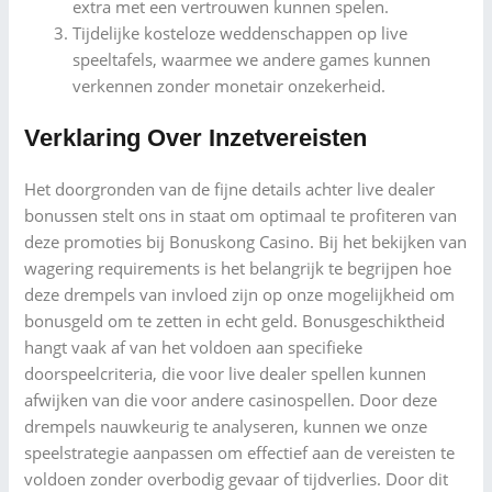
extra met een vertrouwen kunnen spelen.
Tijdelijke kosteloze weddenschappen op live
speeltafels, waarmee we andere games kunnen
verkennen zonder monetair onzekerheid.
Verklaring Over Inzetvereisten
Het doorgronden van de fijne details achter live dealer
bonussen stelt ons in staat om optimaal te profiteren van
deze promoties bij Bonuskong Casino. Bij het bekijken van
wagering requirements is het belangrijk te begrijpen hoe
deze drempels van invloed zijn op onze mogelijkheid om
bonusgeld om te zetten in echt geld. Bonusgeschiktheid
hangt vaak af van het voldoen aan specifieke
doorspeelcriteria, die voor live dealer spellen kunnen
afwijken van die voor andere casinospellen. Door deze
drempels nauwkeurig te analyseren, kunnen we onze
speelstrategie aanpassen om effectief aan de vereisten te
voldoen zonder overbodig gevaar of tijdverlies. Door dit