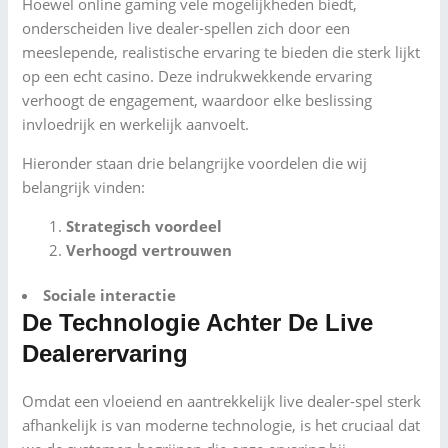
Hoewel online gaming vele mogelijkheden biedt,
onderscheiden live dealer-spellen zich door een
meeslepende, realistische ervaring te bieden die sterk lijkt
op een echt casino. Deze indrukwekkende ervaring
verhoogt de engagement, waardoor elke beslissing
invloedrijk en werkelijk aanvoelt.
Hieronder staan drie belangrijke voordelen die wij
belangrijk vinden:
Strategisch voordeel
Verhoogd vertrouwen
Sociale interactie
De Technologie Achter De Live
Dealerervaring
Omdat een vloeiend en aantrekkelijk live dealer-spel sterk
afhankelijk is van moderne technologie, is het cruciaal dat