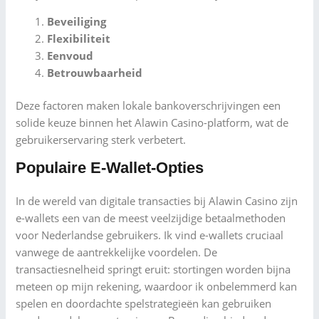
Beveiliging
Flexibiliteit
Eenvoud
Betrouwbaarheid
Deze factoren maken lokale bankoverschrijvingen een
solide keuze binnen het Alawin Casino-platform, wat de
gebruikerservaring sterk verbetert.
Populaire E-Wallet-Opties
In de wereld van digitale transacties bij Alawin Casino zijn
e-wallets een van de meest veelzijdige betaalmethoden
voor Nederlandse gebruikers. Ik vind e-wallets cruciaal
vanwege de aantrekkelijke voordelen. De
transactiesnelheid springt eruit: stortingen worden bijna
meteen op mijn rekening, waardoor ik onbelemmerd kan
spelen en doordachte spelstrategieën kan gebruiken