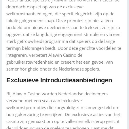
doordachte opzet op van de exclusieve
welkomstaanbiedingen, die specifiek gericht zijn op de
lokale gokgemeenschap. Deze premies zijn niet alleen
bedoeld om nieuwe deelnemers aan te trekken; ze zijn zo
opgezet dat ze langdurige engagement stimuleren via een
sterk getrouwheidsprogramma dat spelers op de lange
termijn beloningen biedt. Door deze gerichte voordelen te
integreren, verbetert Alawin Casino de
gebruikerstevredenheid en creëert het een gevoel van
samenhorigheid onder de Nederlandse spelers.
Exclusieve Introductieaanbiedingen
Bij Alawin Casino worden Nederlandse deelnemers
verwend met een scala aan exclusieve
welkomstpromoties die zorgvuldig zijn samengesteld om
hun gokervaring te verrijken. De exclusieve acties van het
casino zijn gemaakt om op te vallen en elk is erop gericht
de voldoening van de spelers te verhogen. Laat me dit