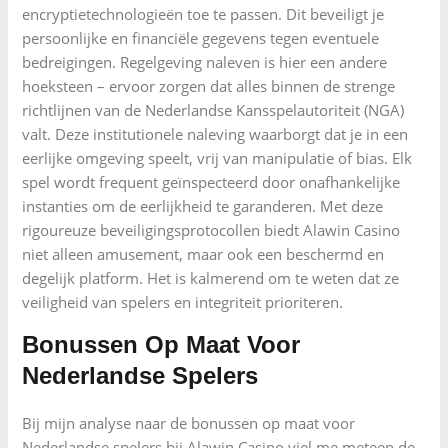
encryptietechnologieën toe te passen. Dit beveiligt je
persoonlijke en financiële gegevens tegen eventuele
bedreigingen. Regelgeving naleven is hier een andere
hoeksteen – ervoor zorgen dat alles binnen de strenge
richtlijnen van de Nederlandse Kansspelautoriteit (NGA)
valt. Deze institutionele naleving waarborgt dat je in een
eerlijke omgeving speelt, vrij van manipulatie of bias. Elk
spel wordt frequent geïnspecteerd door onafhankelijke
instanties om de eerlijkheid te garanderen. Met deze
rigoureuze beveiligingsprotocollen biedt Alawin Casino
niet alleen amusement, maar ook een beschermd en
degelijk platform. Het is kalmerend om te weten dat ze
veiligheid van spelers en integriteit prioriteren.
Bonussen Op Maat Voor
Nederlandse Spelers
Bij mijn analyse naar de bonussen op maat voor
Nederlandse spelers bij Alawin Casino viel me meteen de