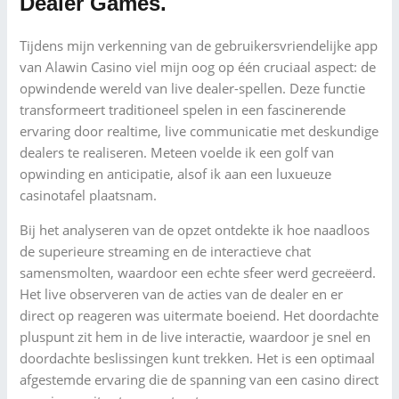
Dealer Games.
Tijdens mijn verkenning van de gebruikersvriendelijke app
van Alawin Casino viel mijn oog op één cruciaal aspect: de
opwindende wereld van live dealer-spellen. Deze functie
transformeert traditioneel spelen in een fascinerende
ervaring door realtime, live communicatie met deskundige
dealers te realiseren. Meteen voelde ik een golf van
opwinding en anticipatie, alsof ik aan een luxueuze
casinotafel plaatsnam.
Bij het analyseren van de opzet ontdekte ik hoe naadloos
de superieure streaming en de interactieve chat
samensmolten, waardoor een echte sfeer werd gecreëerd.
Het live observeren van de acties van de dealer en er
direct op reageren was uitermate boeiend. Het doordachte
pluspunt zit hem in de live interactie, waardoor je snel en
doordachte beslissingen kunt trekken. Het is een optimaal
afgestemde ervaring die de spanning van een casino direct