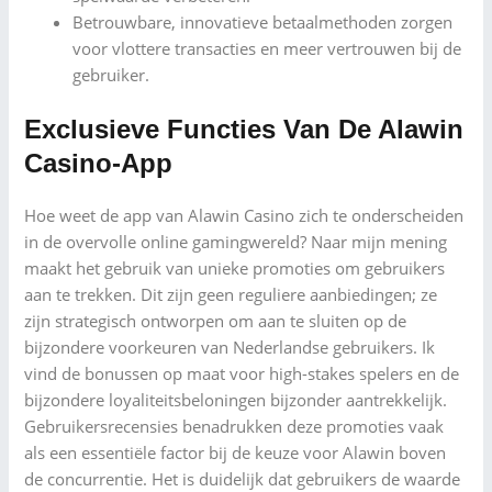
Betrouwbare, innovatieve betaalmethoden zorgen
voor vlottere transacties en meer vertrouwen bij de
gebruiker.
Exclusieve Functies Van De Alawin
Casino-App
Hoe weet de app van Alawin Casino zich te onderscheiden
in de overvolle online gamingwereld? Naar mijn mening
maakt het gebruik van unieke promoties om gebruikers
aan te trekken. Dit zijn geen reguliere aanbiedingen; ze
zijn strategisch ontworpen om aan te sluiten op de
bijzondere voorkeuren van Nederlandse gebruikers. Ik
vind de bonussen op maat voor high-stakes spelers en de
bijzondere loyaliteitsbeloningen bijzonder aantrekkelijk.
Gebruikersrecensies benadrukken deze promoties vaak
als een essentiële factor bij de keuze voor Alawin boven
de concurrentie. Het is duidelijk dat gebruikers de waarde