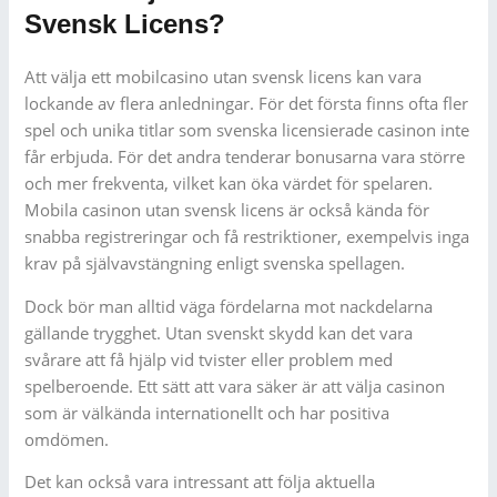
Svensk Licens?
Att välja ett mobilcasino utan svensk licens kan vara
lockande av flera anledningar. För det första finns ofta fler
spel och unika titlar som svenska licensierade casinon inte
får erbjuda. För det andra tenderar bonusarna vara större
och mer frekventa, vilket kan öka värdet för spelaren.
Mobila casinon utan svensk licens är också kända för
snabba registreringar och få restriktioner, exempelvis inga
krav på självavstängning enligt svenska spellagen.
Dock bör man alltid väga fördelarna mot nackdelarna
gällande trygghet. Utan svenskt skydd kan det vara
svårare att få hjälp vid tvister eller problem med
spelberoende. Ett sätt att vara säker är att välja casinon
som är välkända internationellt och har positiva
omdömen.
Det kan också vara intressant att följa aktuella