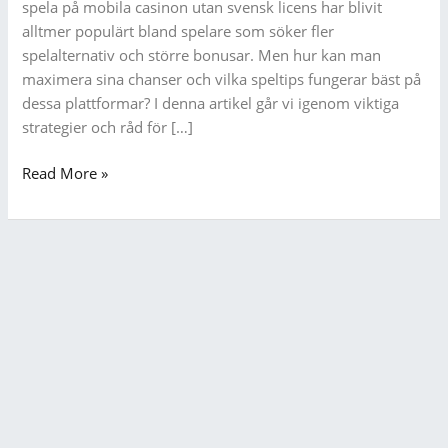
utan
spela på mobila casinon utan svensk licens har blivit
svensk
alltmer populärt bland spelare som söker fler
licens
spelalternativ och större bonusar. Men hur kan man
maximera sina chanser och vilka speltips fungerar bäst på
dessa plattformar? I denna artikel går vi igenom viktiga
strategier och råd för […]
Read More »