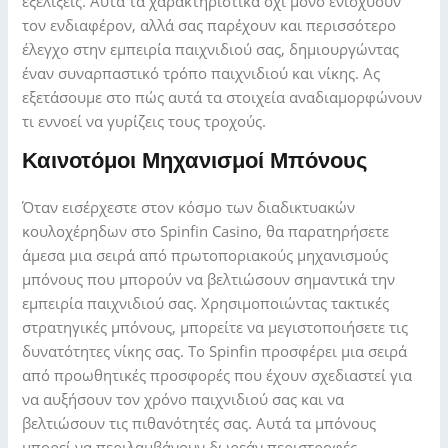
εξελίξεις. Αυτά τα χαρακτηριστικά όχι μόνο ενισχύουν
τον ενδιαφέρον, αλλά σας παρέχουν και περισσότερο
έλεγχο στην εμπειρία παιχνιδιού σας, δημιουργώντας
έναν συναρπαστικό τρόπο παιχνιδιού και νίκης. Ας
εξετάσουμε στο πώς αυτά τα στοιχεία αναδιαμορφώνουν
τι εννοεί να γυρίζεις τους τροχούς.
Καινοτόμοι Μηχανισμοί Μπόνους
Όταν εισέρχεστε στον κόσμο των διαδικτυακών
κουλοχέρηδων στο Spinfin Casino, θα παρατηρήσετε
άμεσα μια σειρά από πρωτοποριακούς μηχανισμούς
μπόνους που μπορούν να βελτιώσουν σημαντικά την
εμπειρία παιχνιδιού σας. Χρησιμοποιώντας τακτικές
στρατηγικές μπόνους, μπορείτε να μεγιστοποιήσετε τις
δυνατότητες νίκης σας. Το Spinfin προσφέρει μια σειρά
από προωθητικές προσφορές που έχουν σχεδιαστεί για
να αυξήσουν τον χρόνο παιχνιδιού σας και να
βελτιώσουν τις πιθανότητές σας. Αυτά τα μπόνους
μπορεί να περιλαμβάνουν δωρεάν περιστροφές,