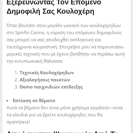
Εξερευνώντας Τον Επόμενο
Δημοφιλή Σας Κουλοχέρη
Όταν βουτάτε στον μεγάλο ωκεανό των κουλοχέρηδων
στο Spinfin Casino, η εύρεση του επόμενου δημοφιλούς
σας μπορεί να σας αποδειχθεί εκπληκτική και
ταυτόχρονα κουραστική. Επιτρέψτε μου να παρουσιάσω
μερικές τεχνικές που με έχουν βοηθήσει να περάσω αυτή
την εντυπωσιακή θάλασσα:
Τεχνικές Κουλοχέρηδων
Αξιολογήσεις παικτών
Demo παιχνιδιών επίδειξης
Εστίαση σε θέματα
Αυτά τα βήματα δεν είναι μόνο χρήσιμα εργαλεία—είναι
τα κλειδιά για να βρείτε κουλοχέρηδες που θα
αγαπήσετε!