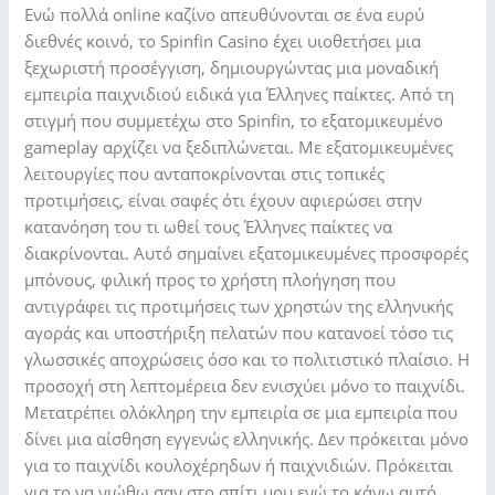
Ενώ πολλά online καζίνο απευθύνονται σε ένα ευρύ
διεθνές κοινό, το Spinfin Casino έχει υιοθετήσει μια
ξεχωριστή προσέγγιση, δημιουργώντας μια μοναδική
εμπειρία παιχνιδιού ειδικά για Έλληνες παίκτες. Από τη
στιγμή που συμμετέχω στο Spinfin, το εξατομικευμένο
gameplay αρχίζει να ξεδιπλώνεται. Με εξατομικευμένες
λειτουργίες που ανταποκρίνονται στις τοπικές
προτιμήσεις, είναι σαφές ότι έχουν αφιερώσει στην
κατανόηση του τι ωθεί τους Έλληνες παίκτες να
διακρίνονται. Αυτό σημαίνει εξατομικευμένες προσφορές
μπόνους, φιλική προς το χρήστη πλοήγηση που
αντιγράφει τις προτιμήσεις των χρηστών της ελληνικής
αγοράς και υποστήριξη πελατών που κατανοεί τόσο τις
γλωσσικές αποχρώσεις όσο και το πολιτιστικό πλαίσιο. Η
προσοχή στη λεπτομέρεια δεν ενισχύει μόνο το παιχνίδι.
Μετατρέπει ολόκληρη την εμπειρία σε μια εμπειρία που
δίνει μια αίσθηση εγγενώς ελληνικής. Δεν πρόκειται μόνο
για το παιχνίδι κουλοχέρηδων ή παιχνιδιών. Πρόκειται
για το να νιώθω σαν στο σπίτι μου ενώ το κάνω αυτό,