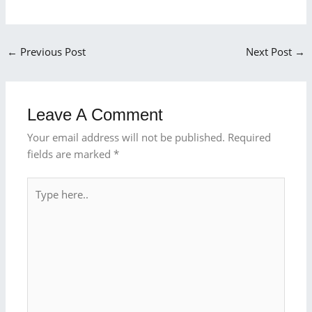
←
Previous Post
Next Post
→
Leave A Comment
Your email address will not be published.
Required
fields are marked
*
Type
here..