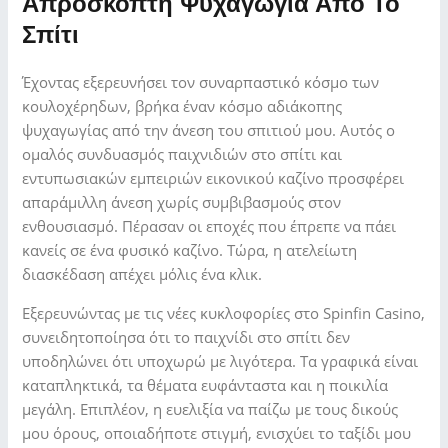
Απρόσκοπτη Ψυχαγωγία Από Το
Σπίτι
Έχοντας εξερευνήσει τον συναρπαστικό κόσμο των
κουλοχέρηδων, βρήκα έναν κόσμο αδιάκοπης
ψυχαγωγίας από την άνεση του σπιτιού μου. Αυτός ο
ομαλός συνδυασμός παιχνιδιών στο σπίτι και
εντυπωσιακών εμπειριών εικονικού καζίνο προσφέρει
απαράμιλλη άνεση χωρίς συμβιβασμούς στον
ενθουσιασμό. Πέρασαν οι εποχές που έπρεπε να πάει
κανείς σε ένα φυσικό καζίνο. Τώρα, η ατελείωτη
διασκέδαση απέχει μόλις ένα κλικ.
Εξερευνώντας με τις νέες κυκλοφορίες στο Spinfin Casino,
συνειδητοποίησα ότι το παιχνίδι στο σπίτι δεν
υποδηλώνει ότι υποχωρώ με λιγότερα. Τα γραφικά είναι
καταπληκτικά, τα θέματα ευφάνταστα και η ποικιλία
μεγάλη. Επιπλέον, η ευελιξία να παίζω με τους δικούς
μου όρους, οποιαδήποτε στιγμή, ενισχύει το ταξίδι μου