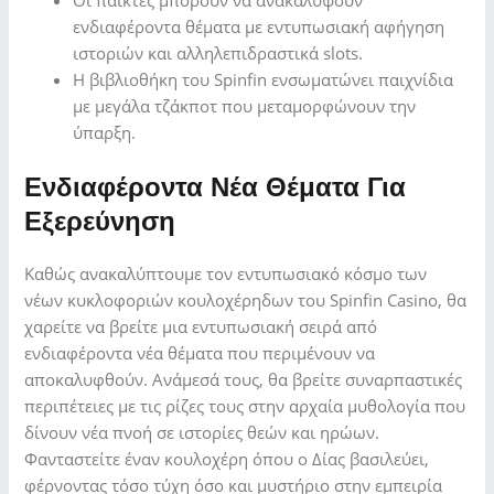
Οι παίκτες μπορούν να ανακαλύψουν
ενδιαφέροντα θέματα με εντυπωσιακή αφήγηση
ιστοριών και αλληλεπιδραστικά slots.
Η βιβλιοθήκη του Spinfin ενσωματώνει παιχνίδια
με μεγάλα τζάκποτ που μεταμορφώνουν την
ύπαρξη.
Ενδιαφέροντα Νέα Θέματα Για
Εξερεύνηση
Καθώς ανακαλύπτουμε τον εντυπωσιακό κόσμο των
νέων κυκλοφοριών κουλοχέρηδων του Spinfin Casino, θα
χαρείτε να βρείτε μια εντυπωσιακή σειρά από
ενδιαφέροντα νέα θέματα που περιμένουν να
αποκαλυφθούν. Ανάμεσά τους, θα βρείτε συναρπαστικές
περιπέτειες με τις ρίζες τους στην αρχαία μυθολογία που
δίνουν νέα πνοή σε ιστορίες θεών και ηρώων.
Φανταστείτε έναν κουλοχέρη όπου ο Δίας βασιλεύει,
φέρνοντας τόσο τύχη όσο και μυστήριο στην εμπειρία