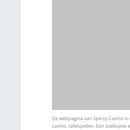
Spinsy Casino biedt bankzaken eenvo
wisselkoersen. Het platform werkt 
hierdoor meestal direct, zodat je s
normale termijnen van het casino v
Over het algemeen is het banksyst
Bancontact: De bekende Belgi
Creditcards: Zeker betalen m
Bankoverschrijving: Een trad
E-wallets: Handige digitale 
De Authenti
Kun je niet vinden de sfeer van een f
roulette en baccarat worden bij ons
roulettewiel draaien, en je kunt via
dan speel je gewoon vanuit je woo