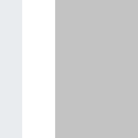
Starten Bij
Identificatie
Een account openen bij Spinsy Casino
verificatie bij het Cruks-register. 
identiteitsverificatie om je leeftijd
beveiliging voor iedereen. Na accepta
Betalingsve
Euro