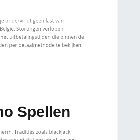
 spelers de ruimte om een grote
og voor veilige betalingen, bewust
noodzakelijke serieuze kaders. Als
pitst Op De
n vaak uit extra speeltegoed en een
n geld in te zetten. Ook voor vaste
en slots. Let wel: lees altijd de
schreven en houden rekening met de