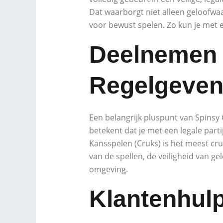
Dat waarborgt niet alleen geloofwaa
voor bewust spelen. Zo kun je met e
Deelnemen 
Regelgeven
Een belangrijk pluspunt van Spinsy 
betekent dat je met een legale parti
Kansspelen (Cruks) is het meest cr
van de spellen, de veiligheid van g
omgeving.
Klantenhulp