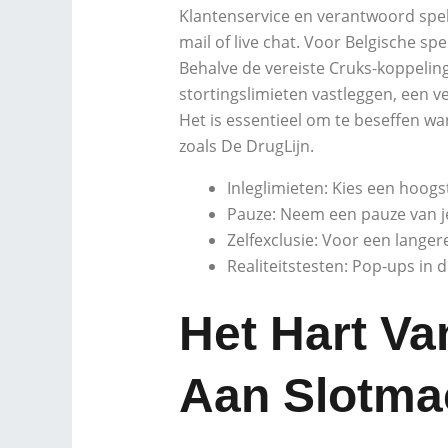
Klantenservice en verantwoord spelen
mail of live chat. Voor Belgische s
Behalve de vereiste Cruks-koppeling
stortingslimieten vastleggen, een v
Het is essentieel om te beseffen wa
zoals De DrugLijn.
Inleglimieten: Kies een hoog
Pauze: Neem een pauze van je
Zelfexclusie: Voor een lange
Realiteitstesten: Pop-ups in d
Het Hart V
Aan Slotma