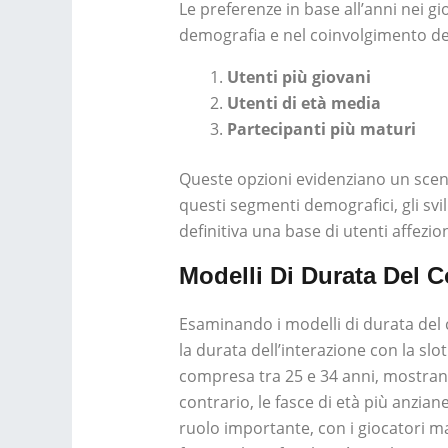
Le preferenze in base all’anni nei g
demografia e nel coinvolgimento dei
Utenti più giovani
Utenti di età media
Partecipanti più maturi
Queste opzioni evidenziano un sce
questi segmenti demografici, gli svi
definitiva una base di utenti affezi
Modelli Di Durata Del 
Esaminando i modelli di durata del 
la durata dell’interazione con la slot
compresa tra 25 e 34 anni, mostrano 
contrario, le fasce di età più anzia
ruolo importante, con i giocatori m