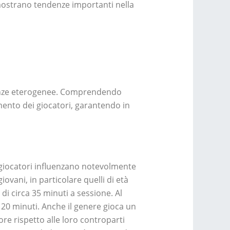
 mostrano tendenze importanti nella
genze eterogenee. Comprendendo
imento dei giocatori, garantendo in
 giocatori influenzano notevolmente
iovani, in particolare quelli di età
di circa 35 minuti a sessione. Al
a 20 minuti. Anche il genere gioca un
e rispetto alle loro controparti