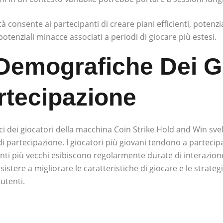
 consente ai partecipanti di creare piani efficienti, potenz
otenziali minacce associati a periodi di giocare più estesi.
 Demografiche Dei G
rtecipazione
i dei giocatori della macchina Coin Strike Hold and Win svela
i di partecipazione. I giocatori più giovani tendono a parte
anti più vecchi esibiscono regolarmente durate di interazione
tere a migliorare le caratteristiche di giocare e le strateg
utenti.