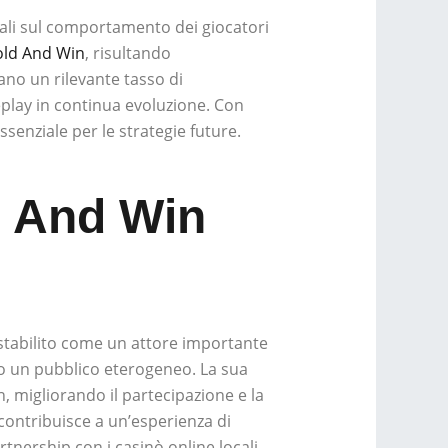
ziali sul comportamento dei giocatori
Hold And Win
, risultando
cano un rilevante tasso di
meplay in continua evoluzione. Con
senziale per le strategie future.
d And Win
è stabilito come un attore importante
do un pubblico eterogeneo. La sua
, migliorando il partecipazione e la
à contribuisce a un’esperienza di
rtnership con i casinò online locali,