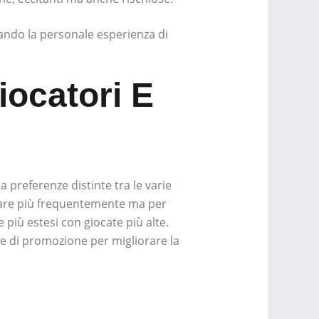
iando la personale esperienza di
iocatori E
 preferenze distinte tra le varie
cipare più frequentemente ma per
 più estesi con giocate più alte.
ie di promozione per migliorare la