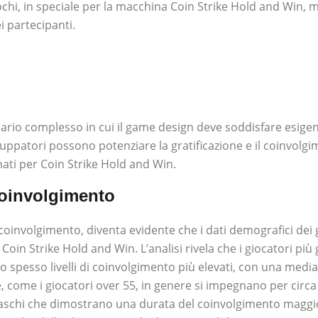
iochi, in speciale per la macchina Coin Strike Hold and Win,
 partecipanti.
nario complesso in cui il game design deve soddisfare esi
luppatori possono potenziare la gratificazione e il coinvolg
onati per Coin Strike Hold and Win.
Coinvolgimento
coinvolgimento, diventa evidente che i dati demografici dei
 Coin Strike Hold and Win. L’analisi rivela che i giocatori più g
spesso livelli di coinvolgimento più elevati, con una media 
ne, come i giocatori over 55, in genere si impegnano per circ
aschi che dimostrano una durata del coinvolgimento maggior