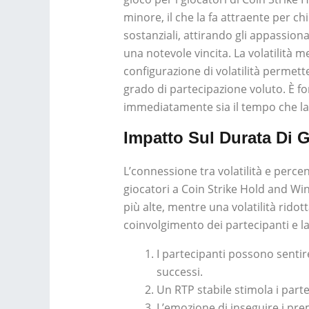
minore, il che la fa attraente per ch
sostanziali, attirando gli appassiona
una notevole vincita. La volatilità
configurazione di volatilità permette
grado di partecipazione voluto. È fo
immediatamente sia il tempo che la
Impatto Sul Durata Di 
L’connessione tra volatilità e percen
giocatori a Coin Strike Hold and Wi
più alte, mentre una volatilità ridot
coinvolgimento dei partecipanti e la
I partecipanti possono sentir
successi.
Un RTP stabile stimola i part
L’emozione di inseguire i pre