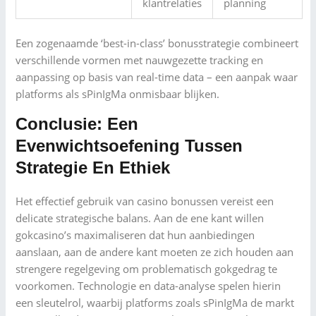
klantrelaties
planning
Een zogenaamde ‘best-in-class’ bonusstrategie combineert
verschillende vormen met nauwgezette tracking en
aanpassing op basis van real-time data – een aanpak waar
platforms als sPinIgMa onmisbaar blijken.
Conclusie: Een
Evenwichtsoefening Tussen
Strategie En Ethiek
Het effectief gebruik van casino bonussen vereist een
delicate strategische balans. Aan de ene kant willen
gokcasino’s maximaliseren dat hun aanbiedingen
aanslaan, aan de andere kant moeten ze zich houden aan
strengere regelgeving om problematisch gokgedrag te
voorkomen. Technologie en data-analyse spelen hierin
een sleutelrol, waarbij platforms zoals sPinIgMa de markt