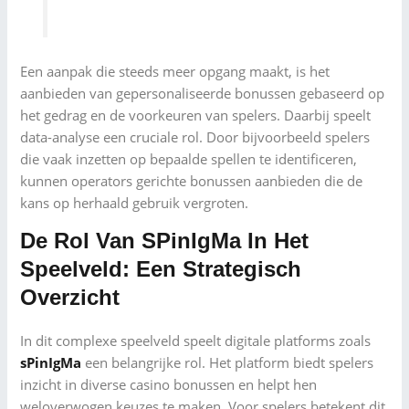
Een aanpak die steeds meer opgang maakt, is het
aanbieden van gepersonaliseerde bonussen gebaseerd op
het gedrag en de voorkeuren van spelers. Daarbij speelt
data-analyse een cruciale rol. Door bijvoorbeeld spelers
die vaak inzetten op bepaalde spellen te identificeren,
kunnen operators gerichte bonussen aanbieden die de
kans op herhaald gebruik vergroten.
De Rol Van SPinIgMa In Het
Speelveld: Een Strategisch
Overzicht
In dit complexe speelveld speelt digitale platforms zoals
sPinIgMa
een belangrijke rol. Het platform biedt spelers
inzicht in diverse casino bonussen en helpt hen
weloverwogen keuzes te maken. Voor spelers betekent dit