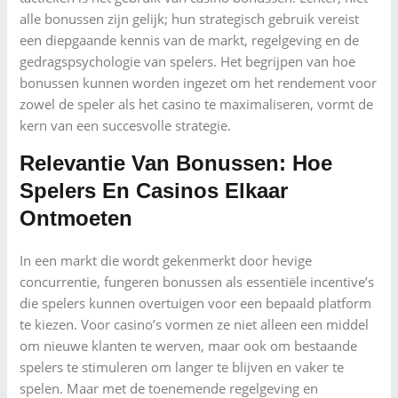
alle bonussen zijn gelijk; hun strategisch gebruik vereist
een diepgaande kennis van de markt, regelgeving en de
gedragspsychologie van spelers. Het begrijpen van hoe
bonussen kunnen worden ingezet om het rendement voor
zowel de speler als het casino te maximaliseren, vormt de
kern van een succesvolle strategie.
Relevantie Van Bonussen: Hoe
Spelers En Casinos Elkaar
Ontmoeten
In een markt die wordt gekenmerkt door hevige
concurrentie, fungeren bonussen als essentiële incentive’s
die spelers kunnen overtuigen voor een bepaald platform
te kiezen. Voor casino’s vormen ze niet alleen een middel
om nieuwe klanten te werven, maar ook om bestaande
spelers te stimuleren om langer te blijven en vaker te
spelen. Maar met de toenemende regelgeving en