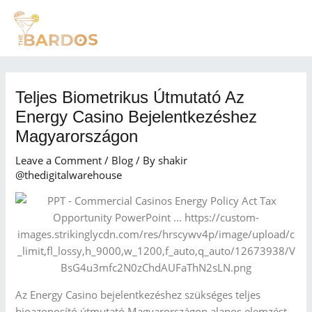
Skip
Post
MAI
to
navigation
MEN
content
Teljes Biometrikus Útmutató Az
Energy Casino Bejelentkezéshez
Magyarországon
Leave a Comment
/
Blog
/ By
shakir
@thedigitalwarehouse
Az Energy Casino bejelentkezéshez szükséges teljes
bioazonosító útmutató Magyarországon alapos elemzést