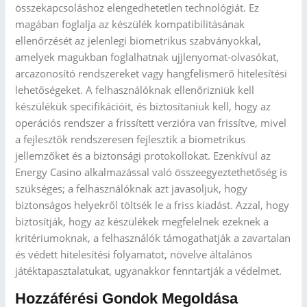
összekapcsoláshoz elengedhetetlen technológiát. Ez
magában foglalja az készülék kompatibilitásának
ellenőrzését az jelenlegi biometrikus szabványokkal,
amelyek magukban foglalhatnak ujjlenyomat-olvasókat,
arcazonosító rendszereket vagy hangfelismerő hitelesítési
lehetőségeket. A felhasználóknak ellenőrizniük kell
készülékük specifikációit, és biztosítaniuk kell, hogy az
operációs rendszer a frissített verzióra van frissítve, mivel
a fejlesztők rendszeresen fejlesztik a biometrikus
jellemzőket és a biztonsági protokollokat. Ezenkívül az
Energy Casino alkalmazással való összeegyeztethetőség is
szükséges; a felhasználóknak azt javasoljuk, hogy
biztonságos helyekről töltsék le a friss kiadást. Azzal, hogy
biztosítják, hogy az készülékek megfelelnek ezeknek a
kritériumoknak, a felhasználók támogathatják a zavartalan
és védett hitelesítési folyamatot, növelve általános
játéktapasztalatukat, ugyanakkor fenntartják a védelmet.
Hozzáférési Gondok Megoldása