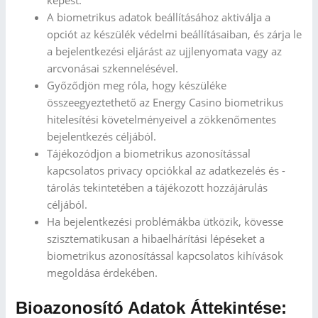
képest.
A biometrikus adatok beállításához aktiválja a
opciót az készülék védelmi beállításaiban, és zárja le
a bejelentkezési eljárást az ujjlenyomata vagy az
arcvonásai szkennelésével.
Győződjön meg róla, hogy készüléke
összeegyeztethető az Energy Casino biometrikus
hitelesítési követelményeivel a zökkenőmentes
bejelentkezés céljából.
Tájékozódjon a biometrikus azonosítással
kapcsolatos privacy opciókkal az adatkezelés és -
tárolás tekintetében a tájékozott hozzájárulás
céljából.
Ha bejelentkezési problémákba ütközik, kövesse
szisztematikusan a hibaelhárítási lépéseket a
biometrikus azonosítással kapcsolatos kihívások
megoldása érdekében.
Bioazonosító Adatok Áttekintése: