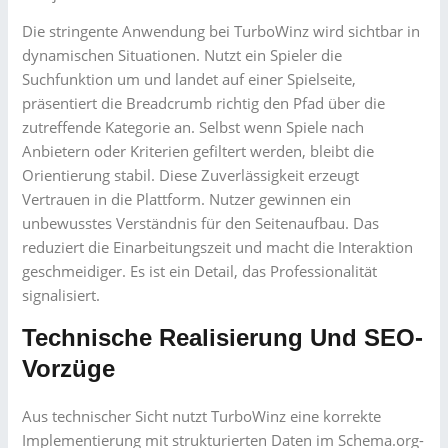
Die stringente Anwendung bei TurboWinz wird sichtbar in
dynamischen Situationen. Nutzt ein Spieler die
Suchfunktion um und landet auf einer Spielseite,
präsentiert die Breadcrumb richtig den Pfad über die
zutreffende Kategorie an. Selbst wenn Spiele nach
Anbietern oder Kriterien gefiltert werden, bleibt die
Orientierung stabil. Diese Zuverlässigkeit erzeugt
Vertrauen in die Plattform. Nutzer gewinnen ein
unbewusstes Verständnis für den Seitenaufbau. Das
reduziert die Einarbeitungszeit und macht die Interaktion
geschmeidiger. Es ist ein Detail, das Professionalität
signalisiert.
Technische Realisierung Und SEO-
Vorzüge
Aus technischer Sicht nutzt TurboWinz eine korrekte
Implementierung mit strukturierten Daten im Schema.org-