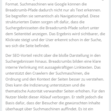
Format. Suchmaschinen wie Google können die
Breadcrumb-Pfade dadurch nicht nur als Text erkennen.
Sie begreifen sie semantisch als Navigationspfad. Diese
strukturierten Daten sorgen oft dafür, dass die
Suchergebnisseiten die Breadcrumb-Pfade sofort unter
dem Seitentitel anzeigen. Das Ergebnis wird sichtbarer, die
Klickrate steigt und der User erkennt schon in der Suche,
wo sich die Seite befindet.
Der SEO-Vorteil reicht über die bloße Darstellung in den
Suchergebnissen hinaus. Breadcrumbs bilden eine klare
interne Verlinkung mit aussagekräftigen Linktexten. Das
unterstützt den Crawlern der Suchmaschinen, die
Ordnung und den Kontext der Seiten besser zu verstehen.
Dies kann die Indizierung unterstützen und die
thematische Autorität verwandter Seiten erhöhen. Für den
Nutzer bleibt dieser Ablauf verborgen. Er stellt jedoch die
Basis dafür, dass der Besucher die gewünschten Inhalte
überhaupt über Suchmaschinen auffindet. Es ist ein