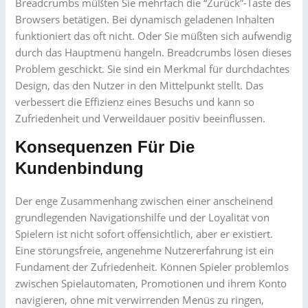
Breadcrumbs müßten Sie mehrfach die “Zurück”-Taste des
Browsers betätigen. Bei dynamisch geladenen Inhalten
funktioniert das oft nicht. Oder Sie müßten sich aufwendig
durch das Hauptmenü hangeln. Breadcrumbs lösen dieses
Problem geschickt. Sie sind ein Merkmal für durchdachtes
Design, das den Nutzer in den Mittelpunkt stellt. Das
verbessert die Effizienz eines Besuchs und kann so
Zufriedenheit und Verweildauer positiv beeinflussen.
Konsequenzen Für Die
Kundenbindung
Der enge Zusammenhang zwischen einer anscheinend
grundlegenden Navigationshilfe und der Loyalität von
Spielern ist nicht sofort offensichtlich, aber er existiert.
Eine störungsfreie, angenehme Nutzererfahrung ist ein
Fundament der Zufriedenheit. Können Spieler problemlos
zwischen Spielautomaten, Promotionen und ihrem Konto
navigieren, ohne mit verwirrenden Menüs zu ringen,