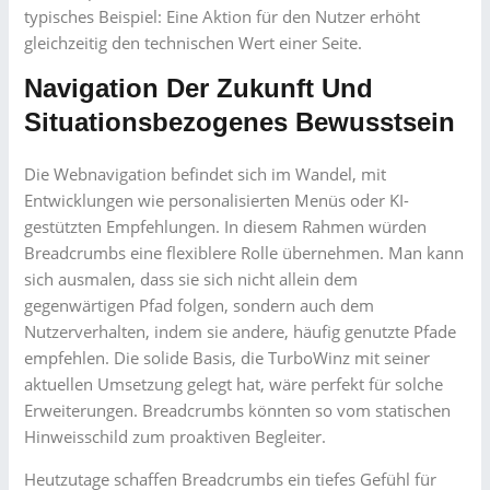
typisches Beispiel: Eine Aktion für den Nutzer erhöht
gleichzeitig den technischen Wert einer Seite.
Navigation Der Zukunft Und
Situationsbezogenes Bewusstsein
Die Webnavigation befindet sich im Wandel, mit
Entwicklungen wie personalisierten Menüs oder KI-
gestützten Empfehlungen. In diesem Rahmen würden
Breadcrumbs eine flexiblere Rolle übernehmen. Man kann
sich ausmalen, dass sie sich nicht allein dem
gegenwärtigen Pfad folgen, sondern auch dem
Nutzerverhalten, indem sie andere, häufig genutzte Pfade
empfehlen. Die solide Basis, die TurboWinz mit seiner
aktuellen Umsetzung gelegt hat, wäre perfekt für solche
Erweiterungen. Breadcrumbs könnten so vom statischen
Hinweisschild zum proaktiven Begleiter.
Heutzutage schaffen Breadcrumbs ein tiefes Gefühl für