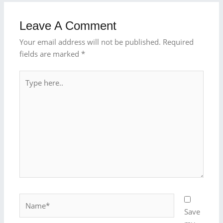
Leave A Comment
Your email address will not be published.
Required
fields are marked
*
Type
here..
Name*
Save