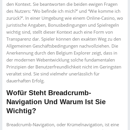
den Kontext. Sie beantworten die beiden ewigen Fragen
des Nutzers: “Wo befinde ich mich?” und “Wie komme ich
zurück?”. In einer Umgebung wie einem Online-Casino, wo
juristische Angaben, Bonusbedingungen und Spielregeln
wichtig sind, stellt dieser Kontext auch eine Form von
Transparenz dar. Spieler können den exakten Weg zu den
Allgemeinen Geschäftsbedingungen nachvollziehen. Die
Anerkennung durch den Belgium Explorer zeigt, dass in
der modernen Webentwicklung solche fundamentalen
Prinzipien der Benutzerfreundlichkeit nicht im Geringsten
veraltet sind. Sie sind vielmehr unerlässlich für
dauerhaften Erfolg.
Wofür Steht Breadcrumb-
Navigation Und Warum Ist Sie
Wichtig?
Breadcrumb-Navigation, oder Krümelnavigation, ist eine