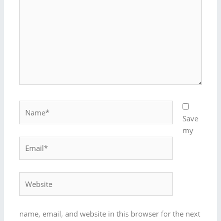
Name*
Save
my
Email*
Website
name, email, and website in this browser for the next