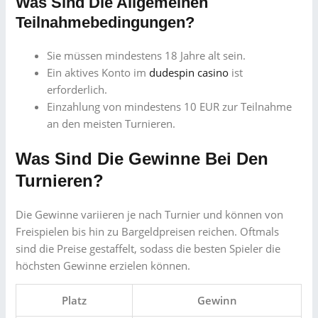
Was Sind Die Allgemeinen
Teilnahmebedingungen?
Sie müssen mindestens 18 Jahre alt sein.
Ein aktives Konto im
dudespin casino
ist
erforderlich.
Einzahlung von mindestens 10 EUR zur Teilnahme
an den meisten Turnieren.
Was Sind Die Gewinne Bei Den
Turnieren?
Die Gewinne variieren je nach Turnier und können von
Freispielen bis hin zu Bargeldpreisen reichen. Oftmals
sind die Preise gestaffelt, sodass die besten Spieler die
höchsten Gewinne erzielen können.
Platz
Gewinn