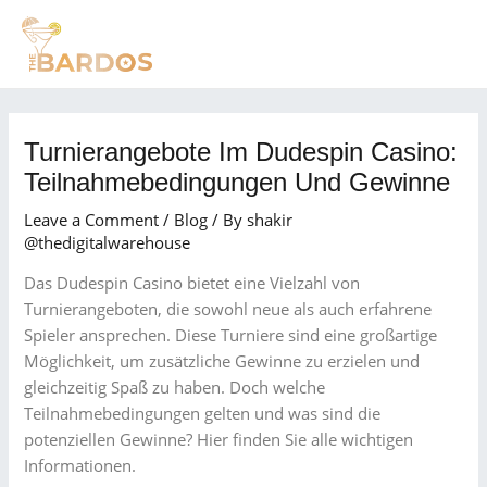
Skip
Post
MAI
to
navigation
MEN
content
Turnierangebote Im Dudespin Casino:
Teilnahmebedingungen Und Gewinne
Leave a Comment
/
Blog
/ By
shakir
@thedigitalwarehouse
Das Dudespin Casino bietet eine Vielzahl von
Turnierangeboten, die sowohl neue als auch erfahrene
Spieler ansprechen. Diese Turniere sind eine großartige
Möglichkeit, um zusätzliche Gewinne zu erzielen und
gleichzeitig Spaß zu haben. Doch welche
Teilnahmebedingungen gelten und was sind die
potenziellen Gewinne? Hier finden Sie alle wichtigen
Informationen.