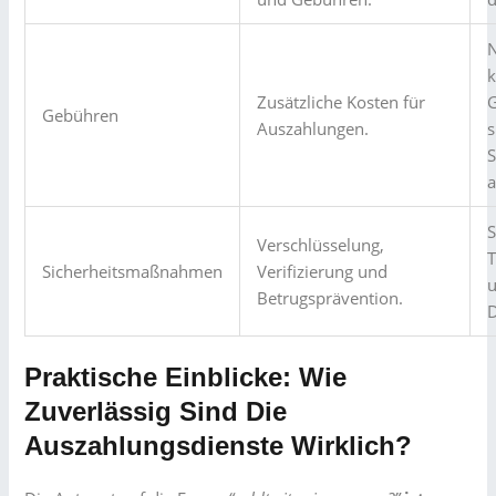
N
k
Zusätzliche Kosten für
Gebühren
Auszahlungen.
s
S
a
S
Verschlüsselung,
T
Sicherheitsmaßnahmen
Verifizierung und
Betrugsprävention.
D
Praktische Einblicke: Wie
Zuverlässig Sind Die
Auszahlungsdienste Wirklich?