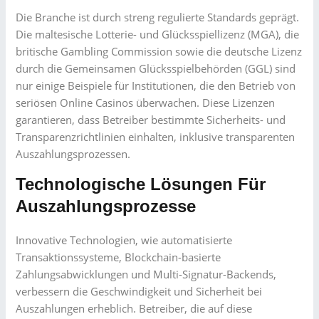
Die Branche ist durch streng regulierte Standards geprägt.
Die maltesische Lotterie- und Glücksspiellizenz (MGA), die
britische Gambling Commission sowie die deutsche Lizenz
durch die Gemeinsamen Glücksspielbehörden (GGL) sind
nur einige Beispiele für Institutionen, die den Betrieb von
seriösen Online Casinos überwachen. Diese Lizenzen
garantieren, dass Betreiber bestimmte Sicherheits- und
Transparenzrichtlinien einhalten, inklusive transparenten
Auszahlungsprozessen.
Technologische Lösungen Für
Auszahlungsprozesse
Innovative Technologien, wie automatisierte
Transaktionssysteme, Blockchain-basierte
Zahlungsabwicklungen und Multi-Signatur-Backends,
verbessern die Geschwindigkeit und Sicherheit bei
Auszahlungen erheblich. Betreiber, die auf diese