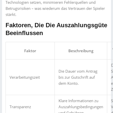
Technologien setzen, minimieren Fehlerquellen und
Betrugsrisiken – was wiederum das Vertrauen der Spieler
stärkt.
Faktoren, Die Die Auszahlungsgüte
Beeinflussen
Faktor
Beschreibung
D
Die Dauer vom Antrag
S
Verarbeitungszeit
bis zur Gutschrift auf
dem Konto.
e
Z
Klare Informationen zu
S
Transparenz
Auszahlungsbedingungen
V
und Gebühren.
d