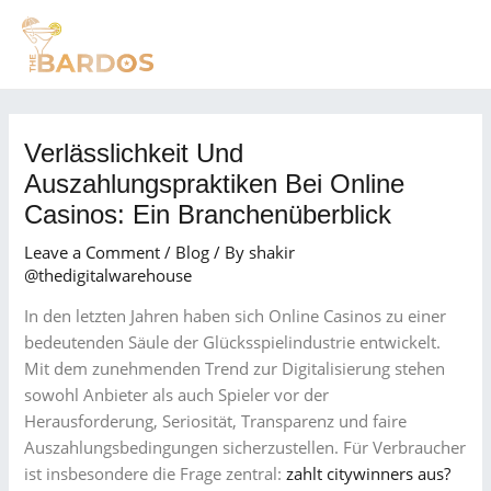
Skip
Post
MAI
to
navigation
MEN
content
Verlässlichkeit Und
Auszahlungspraktiken Bei Online
Casinos: Ein Branchenüberblick
Leave a Comment
/
Blog
/ By
shakir
@thedigitalwarehouse
In den letzten Jahren haben sich Online Casinos zu einer
bedeutenden Säule der Glücksspielindustrie entwickelt.
Mit dem zunehmenden Trend zur Digitalisierung stehen
sowohl Anbieter als auch Spieler vor der
Herausforderung, Seriosität, Transparenz und faire
Auszahlungsbedingungen sicherzustellen. Für Verbraucher
ist insbesondere die Frage zentral:
zahlt citywinners aus?