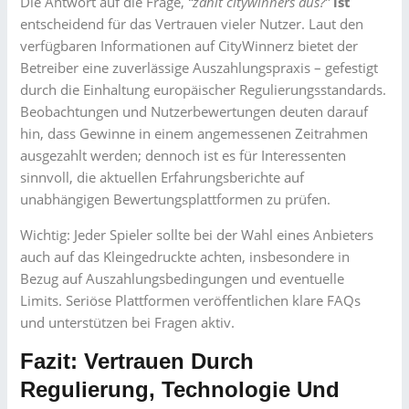
Die Antwort auf die Frage,
“zahlt citywinners aus?”
ist
entscheidend für das Vertrauen vieler Nutzer. Laut den
verfügbaren Informationen auf CityWinnerz bietet der
Betreiber eine zuverlässige Auszahlungspraxis – gefestigt
durch die Einhaltung europäischer Regulierungsstandards.
Beobachtungen und Nutzerbewertungen deuten darauf
hin, dass Gewinne in einem angemessenen Zeitrahmen
ausgezahlt werden; dennoch ist es für Interessenten
sinnvoll, die aktuellen Erfahrungsberichte auf
unabhängigen Bewertungsplattformen zu prüfen.
Wichtig: Jeder Spieler sollte bei der Wahl eines Anbieters
auch auf das Kleingedruckte achten, insbesondere in
Bezug auf Auszahlungsbedingungen und eventuelle
Limits. Seriöse Plattformen veröffentlichen klare FAQs
und unterstützen bei Fragen aktiv.
Fazit: Vertrauen Durch
Regulierung, Technologie Und