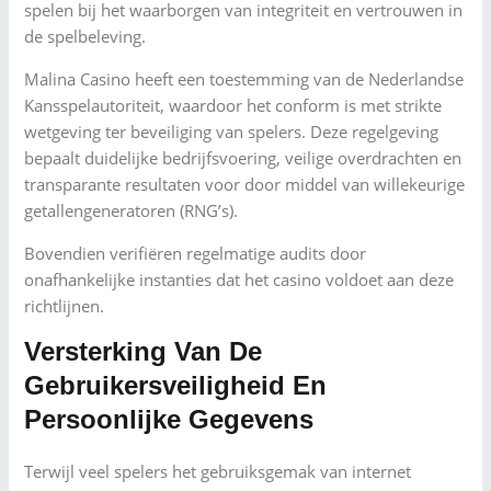
spelen bij het waarborgen van integriteit en vertrouwen in
de spelbeleving.
Malina Casino heeft een toestemming van de Nederlandse
Kansspelautoriteit, waardoor het conform is met strikte
wetgeving ter beveiliging van spelers. Deze regelgeving
bepaalt duidelijke bedrijfsvoering, veilige overdrachten en
transparante resultaten voor door middel van willekeurige
getallengeneratoren (RNG’s).
Bovendien verifiëren regelmatige audits door
onafhankelijke instanties dat het casino voldoet aan deze
richtlijnen.
Versterking Van De
Gebruikersveiligheid En
Persoonlijke Gegevens
Terwijl veel spelers het gebruiksgemak van internet