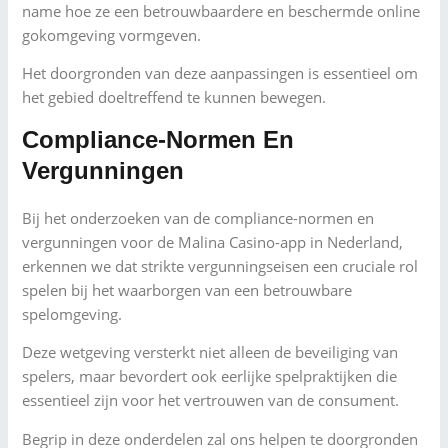
name hoe ze een betrouwbaardere en beschermde online
gokomgeving vormgeven.
Het doorgronden van deze aanpassingen is essentieel om
het gebied doeltreffend te kunnen bewegen.
Compliance-Normen En
Vergunningen
Bij het onderzoeken van de compliance-normen en
vergunningen voor de Malina Casino-app in Nederland,
erkennen we dat strikte vergunningseisen een cruciale rol
spelen bij het waarborgen van een betrouwbare
spelomgeving.
Deze wetgeving versterkt niet alleen de beveiliging van
spelers, maar bevordert ook eerlijke spelpraktijken die
essentieel zijn voor het vertrouwen van de consument.
Begrip in deze onderdelen zal ons helpen te doorgronden