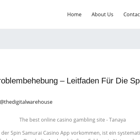
Home
About Us
Contac
Problembehebung – Leitfaden Für Die S
 @thedigitalwarehouse
der Spin Samurai Casino App vorkommen, ist ein systemati