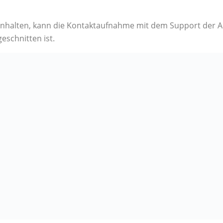
anhalten, kann die Kontaktaufnahme mit dem Support der App
geschnitten ist.
 Von Zahlungsfehle
hwierigkeiten können bei der Nutzung der Spin Samurai C
chiedene Ursachen verursacht werden und unser Gaming-Er
beheben, sollten wir diese Aspekte berücksichtigen:
thode