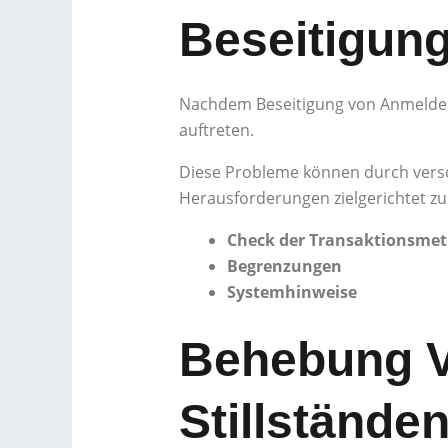
Behebung 
Stillstände
Obwohl sie für ein packendes Spiele