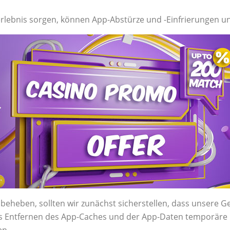
 beheben, sollten wir zunächst sicherstellen, dass unsere 
as Entfernen des App-Caches und der App-Daten temporäre 
en.
hen, ist ein Aktualisierung der App auf die letzte Version un
geben. Außerdem können durch das Beenden von Hinterg
nd somit die Chance von Zusammenbrüchen gesenkt werden.
rt des Geräts unser System aktualisieren und leichte Leist
gerung
, dass die Problembehebung der
Spin Samurai Casino App
i
erscheinende Probleme effektiv beheben. Indem wir dafür so