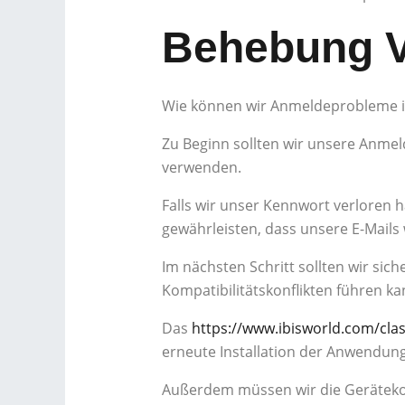
Behebung 
Wie können wir Anmeldeprobleme in
Zu Beginn sollten wir unsere Anmel
verwenden.
Falls wir unser Kennwort verloren
gewährleisten, dass unsere E-Mails 
Im nächsten Schritt sollten wir sic
Kompatibilitätskonflikten führen ka
Das
https://www.ibisworld.com/cla
erneute Installation der Anwendu
Außerdem müssen wir die Gerätekomp