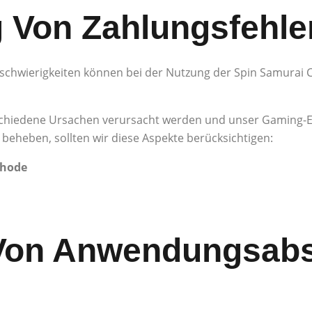
Von Anwendungsabs
n
rlebnis sorgen, können App-Abstürze und -Einfrierungen ung