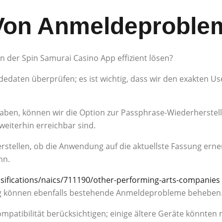
Von Anmeldeproble
 der Spin Samurai Casino App effizient lösen?
dedaten überprüfen; es ist wichtig, dass wir den exakten
 haben, können wir die Option zur Passphrase-Wiederherste
weiterhin erreichbar sind.
herstellen, ob die Anwendung auf die aktuellste Fassung erne
nn.
ssifications/naics/711190/other-performing-arts-companies
ng können ebenfalls bestehende Anmeldeprobleme beheben
atibilität berücksichtigen; einige ältere Geräte könnten 