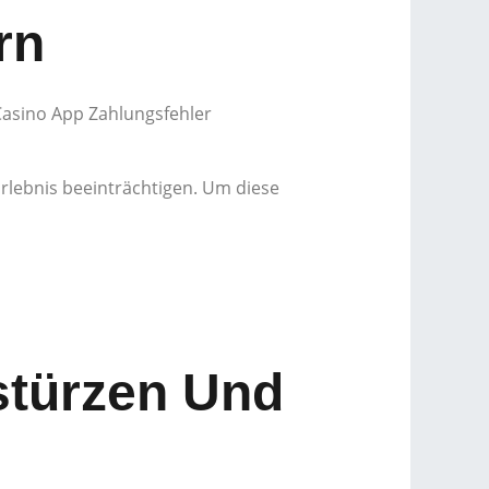
türzen Und
laublich ärgerlich sein.