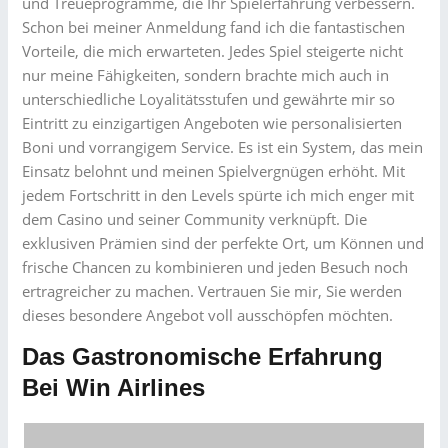
und Treueprogramme, die Ihr Spielerfahrung verbessern.
Schon bei meiner Anmeldung fand ich die fantastischen
Vorteile, die mich erwarteten. Jedes Spiel steigerte nicht
nur meine Fähigkeiten, sondern brachte mich auch in
unterschiedliche Loyalitätsstufen und gewährte mir so
Eintritt zu einzigartigen Angeboten wie personalisierten
Boni und vorrangigem Service. Es ist ein System, das mein
Einsatz belohnt und meinen Spielvergnügen erhöht. Mit
jedem Fortschritt in den Levels spürte ich mich enger mit
dem Casino und seiner Community verknüpft. Die
exklusiven Prämien sind der perfekte Ort, um Können und
frische Chancen zu kombinieren und jeden Besuch noch
ertragreicher zu machen. Vertrauen Sie mir, Sie werden
dieses besondere Angebot voll ausschöpfen möchten.
Das Gastronomische Erfahrung
Bei Win Airlines