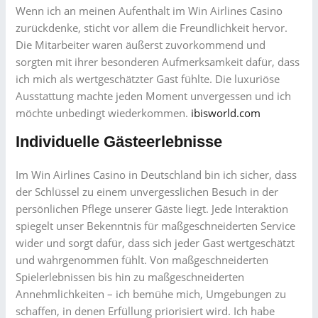
Wenn ich an meinen Aufenthalt im Win Airlines Casino
zurückdenke, sticht vor allem die Freundlichkeit hervor.
Die Mitarbeiter waren äußerst zuvorkommend und
sorgten mit ihrer besonderen Aufmerksamkeit dafür, dass
ich mich als wertgeschätzter Gast fühlte. Die luxuriöse
Ausstattung machte jeden Moment unvergessen und ich
möchte unbedingt wiederkommen.
ibisworld.com
Individuelle Gästeerlebnisse
Im Win Airlines Casino in Deutschland bin ich sicher, dass
der Schlüssel zu einem unvergesslichen Besuch in der
persönlichen Pflege unserer Gäste liegt. Jede Interaktion
spiegelt unser Bekenntnis für maßgeschneiderten Service
wider und sorgt dafür, dass sich jeder Gast wertgeschätzt
und wahrgenommen fühlt. Von maßgeschneiderten
Spielerlebnissen bis hin zu maßgeschneiderten
Annehmlichkeiten – ich bemühe mich, Umgebungen zu
schaffen, in denen Erfüllung priorisiert wird. Ich habe