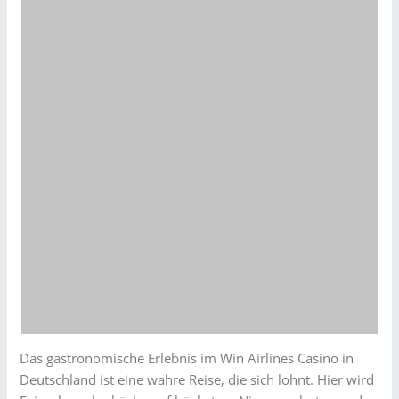
Das gastronomische Erlebnis im Win Airlines Casino in
Deutschland ist eine wahre Reise, die sich lohnt. Hier wird
Feinschmeckerküche auf höchstem Niveau geboten und
verwöhnt die Sinne mit einer Vielfalt an Köstlichkeiten.
Jedes Gericht ist mit großer Liebe zum Detail zubereitet
und lädt zum kulinarischen Moment ein.
Hier sind drei Highlights, die Sie nicht verpassen sollten:
Saisonale Menüs
Weinbegleitung
Dessert-Extravaganza
Bei Win Airlines wird jede Mahlzeit zu einem Fest des