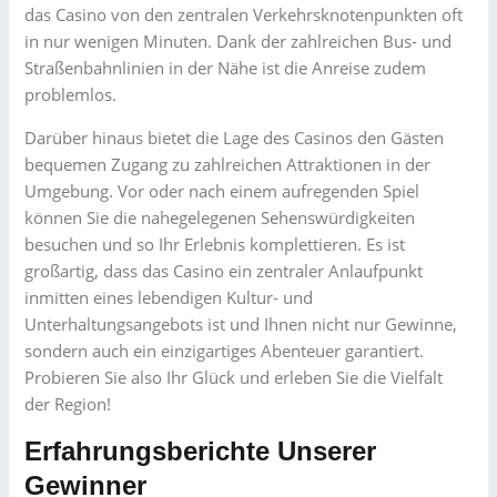
inmitten eines lebendigen Kultur- und
Unterhaltungsangebots ist und Ihnen nicht nur Gewinne,
sondern auch ein einzigartiges Abenteuer garantiert.
Probieren Sie also Ihr Glück und erleben Sie die Vielfalt
der Region!
Erfahrungsberichte Unserer
Gewinner
Haben Sie sich jemals gefragt, wie es sich anfühlt, bei Win
Airlines Casino als Gewinner nach Hause zu gehen? Ich
hatte die Gelegenheit, erstaunliche Erfolgsgeschichten zu
hören, die nicht nur inspirieren, sondern auch den Reiz
des Spiels verdeutlichen. Hier sind drei bemerkenswerte
Spielerfahrungen:
Lebensverändernde Jackpots
Denkwürdige Nächte
Strategien ausarbeiten