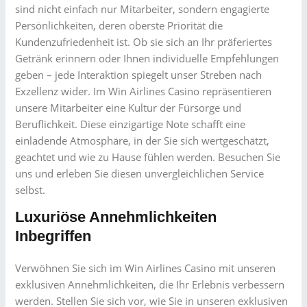
sind nicht einfach nur Mitarbeiter, sondern engagierte
Persönlichkeiten, deren oberste Priorität die
Kundenzufriedenheit ist. Ob sie sich an Ihr präferiertes
Getränk erinnern oder Ihnen individuelle Empfehlungen
geben – jede Interaktion spiegelt unser Streben nach
Exzellenz wider. Im Win Airlines Casino repräsentieren
unsere Mitarbeiter eine Kultur der Fürsorge und
Beruflichkeit. Diese einzigartige Note schafft eine
einladende Atmosphäre, in der Sie sich wertgeschätzt,
geachtet und wie zu Hause fühlen werden. Besuchen Sie
uns und erleben Sie diesen unvergleichlichen Service
selbst.
Luxuriöse Annehmlichkeiten
Inbegriffen
Verwöhnen Sie sich im Win Airlines Casino mit unseren
exklusiven Annehmlichkeiten, die Ihr Erlebnis verbessern
werden. Stellen Sie sich vor, wie Sie in unseren exklusiven