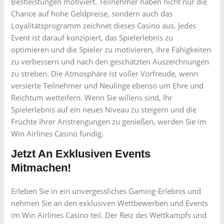
Bestleistungen motiviert. Teilnehmer haben nicht nur die
Chance auf hohe Geldpreise, sondern auch das
Loyalitätsprogramm zeichnet dieses Casino aus. Jedes
Event ist darauf konzipiert, das Spielerlebnis zu
optimieren und die Spieler zu motivieren, ihre Fähigkeiten
zu verbessern und nach den geschätzten Auszeichnungen
zu streben. Die Atmosphäre ist voller Vorfreude, wenn
versierte Teilnehmer und Neulinge ebenso um Ehre und
Reichtum wetteifern. Wenn Sie willens sind, Ihr
Spielerlebnis auf ein neues Niveau zu steigern und die
Früchte Ihrer Anstrengungen zu genießen, werden Sie im
Win Airlines Casino fündig.
Jetzt An Exklusiven Events
Mitmachen!
Erleben Sie in ein unvergessliches Gaming-Erlebnis und
nehmen Sie an den exklusiven Wettbewerben und Events
im Win Airlines Casino teil. Der Reiz des Wettkampfs und