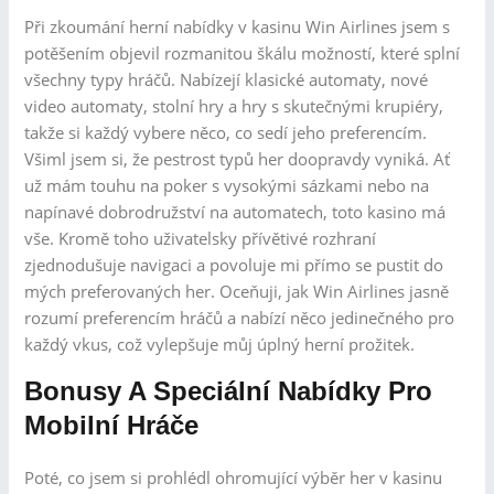
Při zkoumání herní nabídky v kasinu Win Airlines jsem s
potěšením objevil rozmanitou škálu možností, které splní
všechny typy hráčů. Nabízejí klasické automaty, nové
video automaty, stolní hry a hry s skutečnými krupiéry,
takže si každý vybere něco, co sedí jeho preferencím.
Všiml jsem si, že pestrost typů her doopravdy vyniká. Ať
už mám touhu na poker s vysokými sázkami nebo na
napínavé dobrodružství na automatech, toto kasino má
vše. Kromě toho uživatelsky přívětivé rozhraní
zjednodušuje navigaci a povoluje mi přímo se pustit do
mých preferovaných her. Oceňuji, jak Win Airlines jasně
rozumí preferencím hráčů a nabízí něco jedinečného pro
každý vkus, což vylepšuje můj úplný herní prožitek.
Bonusy A Speciální Nabídky Pro
Mobilní Hráče
Poté, co jsem si prohlédl ohromující výběr her v kasinu