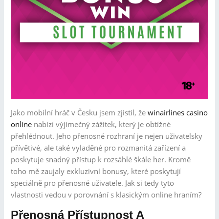
Jako mobilní hráč v Česku jsem zjistil, že
winairlines casino
online
nabízí výjimečný zážitek, který je obtížné
přehlédnout. Jeho přenosné rozhraní je nejen uživatelsky
přívětivé, ale také vyladěné pro rozmanitá zařízení a
poskytuje snadný přístup k rozsáhlé škále her. Kromě
toho mě zaujaly exkluzivní bonusy, které poskytují
speciálně pro přenosné uživatele. Jak si tedy tyto
vlastnosti vedou v porovnání s klasickým online hraním?
Přenosná Přístupnost A