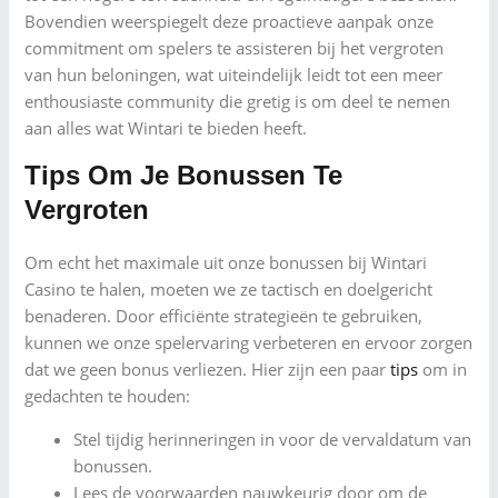
Bovendien weerspiegelt deze proactieve aanpak onze
commitment om spelers te assisteren bij het vergroten
van hun beloningen, wat uiteindelijk leidt tot een meer
enthousiaste community die gretig is om deel te nemen
aan alles wat Wintari te bieden heeft.
Tips Om Je Bonussen Te
Vergroten
Om echt het maximale uit onze bonussen bij Wintari
Casino te halen, moeten we ze tactisch en doelgericht
benaderen. Door efficiënte strategieën te gebruiken,
kunnen we onze spelervaring verbeteren en ervoor zorgen
dat we geen bonus verliezen. Hier zijn een paar
tips
om in
gedachten te houden:
Stel tijdig herinneringen in voor de vervaldatum van
bonussen.
Lees de voorwaarden nauwkeurig door om de