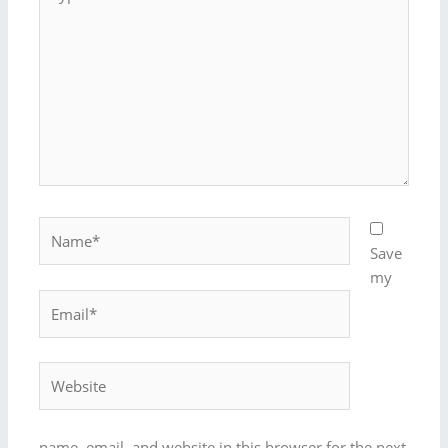
here..
Name*
Save
my
Email*
Website
name, email, and website in this browser for the next