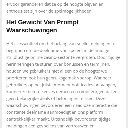
ervoor garanderen dat ze op de hoogte blijven en
enthousiast zijn over de spelmogelijkheden.
Het Gewicht Van Prompt
Waarschuwingen
Het is essentieel om het belang van snelle meldingen te
begrijpen om de deelname van spelers in de huidige
strijdlustige online casino-sector te vergroten. Door tijdige
herinneringen te sturen over bonussen en termijnen,
houden we gebruikers niet alleen op de hoogte; we
prioriteren ook hun gebruiksgemak voorop. Wanneer
gebruikers op het juiste moment notificaties ontvangen,
kunnen ze betere keuzes nemen en ervoor zorgen dat ze
geen belangrijke deals of beloningen missen. Deze
waarschuwingen bevorderen een naadloze interactie die
constante deelname aanmoedigt en ons platform
aantrekkelijker maakt. Uiteindelijk bevorderen tijdige
meldingen een gevoelens van vertrouwen en