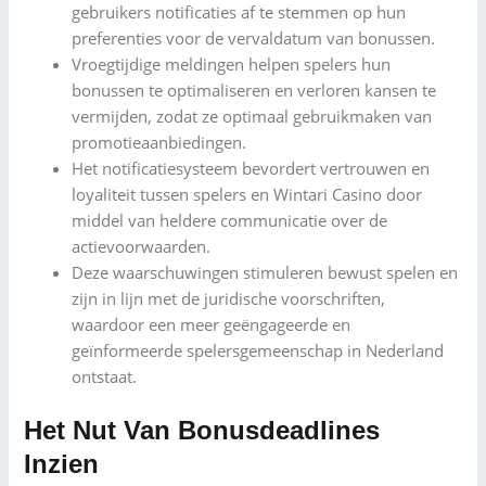
gebruikers notificaties af te stemmen op hun
preferenties voor de vervaldatum van bonussen.
Vroegtijdige meldingen helpen spelers hun
bonussen te optimaliseren en verloren kansen te
vermijden, zodat ze optimaal gebruikmaken van
promotieaanbiedingen.
Het notificatiesysteem bevordert vertrouwen en
loyaliteit tussen spelers en Wintari Casino door
middel van heldere communicatie over de
actievoorwaarden.
Deze waarschuwingen stimuleren bewust spelen en
zijn in lijn met de juridische voorschriften,
waardoor een meer geëngageerde en
geïnformeerde spelersgemeenschap in Nederland
ontstaat.
Het Nut Van Bonusdeadlines
Inzien