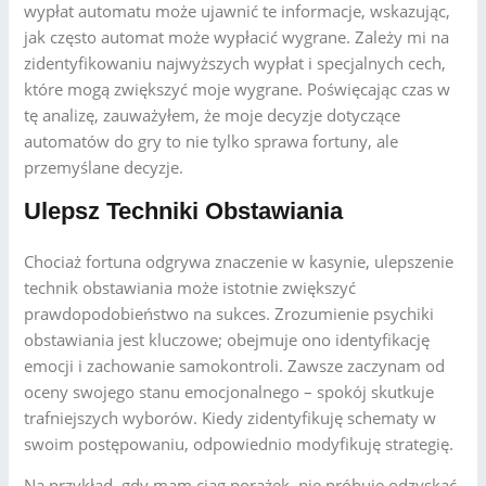
wypłat automatu może ujawnić te informacje, wskazując,
jak często automat może wypłacić wygrane. Zależy mi na
zidentyfikowaniu najwyższych wypłat i specjalnych cech,
które mogą zwiększyć moje wygrane. Poświęcając czas w
tę analizę, zauważyłem, że moje decyzje dotyczące
automatów do gry to nie tylko sprawa fortuny, ale
przemyślane decyzje.
Ulepsz Techniki Obstawiania
Chociaż fortuna odgrywa znaczenie w kasynie, ulepszenie
technik obstawiania może istotnie zwiększyć
prawdopodobieństwo na sukces. Zrozumienie psychiki
obstawiania jest kluczowe; obejmuje ono identyfikację
emocji i zachowanie samokontroli. Zawsze zaczynam od
oceny swojego stanu emocjonalnego – spokój skutkuje
trafniejszych wyborów. Kiedy zidentyfikuję schematy w
swoim postępowaniu, odpowiednio modyfikuję strategię.
Na przykład, gdy mam ciąg porażek, nie próbuję odzyskać