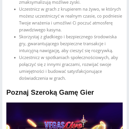
zmaksymalizują możliwe zyski.
Uczestnicz w grach z krupierem na żywo, w których
możesz uczestniczyć w realnym czasie, co podniesie
Twoje wrażenia i umożliwi Ci poczuć atmosferę
prawdziwego kasyna.
Skorzystaj z gładkiego i bezpiecznego środowiska
gry, gwarantującego bezpieczne transakcje i
intuicyjną nawigację, aby cieszyć się rozgrywką.
Uczestnicz w spotkaniach społecznościowych, aby
połączyć się z innymi graczami, rozwijać swoje
umiejętności i budować satysfakcjonujące
doświadczenia w grach.
Poznaj Szeroką Gamę Gier