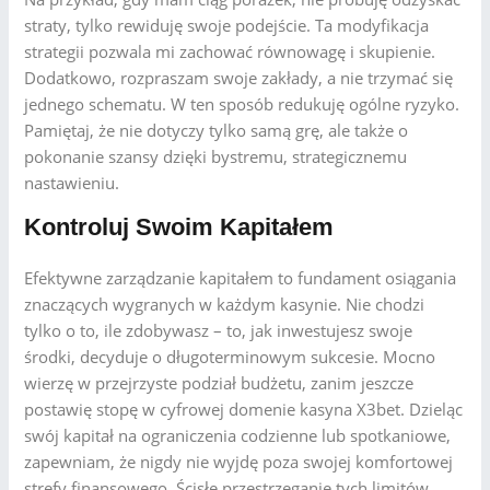
straty, tylko rewiduję swoje podejście. Ta modyfikacja
strategii pozwala mi zachować równowagę i skupienie.
Dodatkowo, rozpraszam swoje zakłady, a nie trzymać się
jednego schematu. W ten sposób redukuję ogólne ryzyko.
Pamiętaj, że nie dotyczy tylko samą grę, ale także o
pokonanie szansy dzięki bystremu, strategicznemu
nastawieniu.
Kontroluj Swoim Kapitałem
Efektywne zarządzanie kapitałem to fundament osiągania
znaczących wygranych w każdym kasynie. Nie chodzi
tylko o to, ile zdobywasz – to, jak inwestujesz swoje
środki, decyduje o długoterminowym sukcesie. Mocno
wierzę w przejrzyste podział budżetu, zanim jeszcze
postawię stopę w cyfrowej domenie kasyna X3bet. Dzieląc
swój kapitał na ograniczenia codzienne lub spotkaniowe,
zapewniam, że nigdy nie wyjdę poza swojej komfortowej
strefy finansowego. Ścisłe przestrzeganie tych limitów