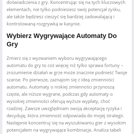
doświadczenia z gry. Koncentrując się na tych kluczowych
elementach, nie tylko podniesiesz swój potencjał zysku,
ale także będziesz cieszyć się bardziej zadowalającą i
kontrolowaną rozgrywką w kasynie.
Wybierz Wygrywające Automaty Do
Gry
Zmierz się z wyzwaniem wyboru wygrywającego
automatu do gry to coś więcej niż tylko sprawa fortuny –
zrozumienie działań w grze może znacznie podnieść Twoje
szanse. Po pierwsze, zaznajom się z ideą zmienności
automatu. Automaty o niskiej zmienności przynoszą
częste, ale niższe wygrane, podczas gdy automaty o
wysokiej zmienności oferują wyższe wypłaty, choć
rzadziej. Zawsze uwzględniam swoją akceptację ryzyka i
decyduję, która zmienność odpowiada do mojej strategii.
Następnie koncentruj się na wyszukiwaniu gier z wysokim
potencjałem na wygrywające kombinacje. Analiza tabeli