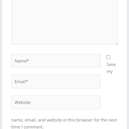
Name*
Save
my
Email*
Website
name, email, and website in this browser for the next
time I comment.