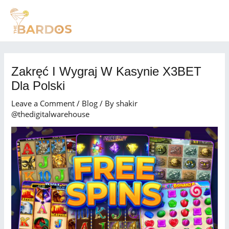
Skip
Post
MAI
to
navigation
MEN
content
Zakręć I Wygraj W Kasynie X3BET
Dla Polski
Leave a Comment
/
Blog
/ By
shakir
@thedigitalwarehouse