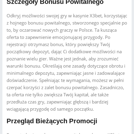
Szczegóły Bonusu Powitalnego
Odkryj możliwości swojej gry w kasynie X3bet, korzystając
z hojnego bonusu powitalnego, stworzonego specjalnie po
to, by oczarować nowych graczy w Polsce. Ta kusząca
oferta to zapewnienie emocjonującej przygody. Po
rejestracji otrzymasz bonus, który powiększy Twój
początkowy depozyt, dając Ci dodatkowe możliwości na
poznanie wielu gier. Ważne jest jednak, aby zrozumieć
warunki bonusu. Określają one zasady dotyczące obrotu i
minimalnego depozytu, zapewniając jasne i zadowalające
doświadczenie. Spełniając te wymagania, możesz w pełni
czerpać korzyści z zalet bonusu powitalnego. Zasadniczo,
ta oferta nie tylko zwiększa Twój kapitał, ale także
przedłuża czas gry, zapewniając głębszą i bardziej
wciągającą przygodę od samego początku.
Przegląd Bieżących Promocji