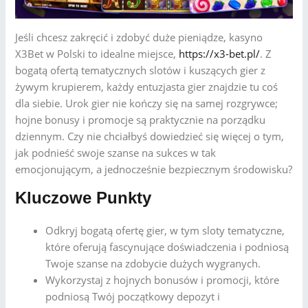
Jeśli chcesz zakręcić i zdobyć duże pieniądze, kasyno
X3Bet w Polski to idealne miejsce,
https://x3-bet.pl/
. Z
bogatą ofertą tematycznych slotów i kuszących gier z
żywym krupierem, każdy entuzjasta gier znajdzie tu coś
dla siebie. Urok gier nie kończy się na samej rozgrywce;
hojne bonusy i promocje są praktycznie na porządku
dziennym. Czy nie chciałbyś dowiedzieć się więcej o tym,
jak podnieść swoje szanse na sukces w tak
emocjonującym, a jednocześnie bezpiecznym środowisku?
Kluczowe Punkty
Odkryj bogatą ofertę gier, w tym sloty tematyczne,
które oferują fascynujące doświadczenia i podniosą
Twoje szanse na zdobycie dużych wygranych.
Wykorzystaj z hojnych bonusów i promocji, które
podniosą Twój początkowy depozyt i