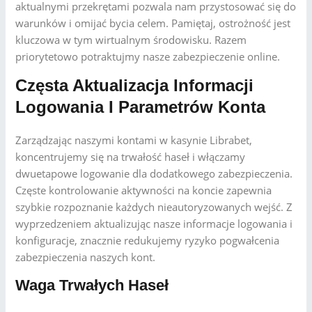
aktualnymi przekrętami pozwala nam przystosować się do
warunków i omijać bycia celem. Pamiętaj, ostrożność jest
kluczowa w tym wirtualnym środowisku. Razem
priorytetowo potraktujmy nasze zabezpieczenie online.
Częsta Aktualizacja Informacji
Logowania I Parametrów Konta
Zarządzając naszymi kontami w kasynie Librabet,
koncentrujemy się na trwałość haseł i włączamy
dwuetapowe logowanie dla dodatkowego zabezpieczenia.
Częste kontrolowanie aktywności na koncie zapewnia
szybkie rozpoznanie każdych nieautoryzowanych wejść. Z
wyprzedzeniem aktualizując nasze informacje logowania i
konfiguracje, znacznie redukujemy ryzyko pogwałcenia
zabezpieczenia naszych kont.
Waga Trwałych Haseł