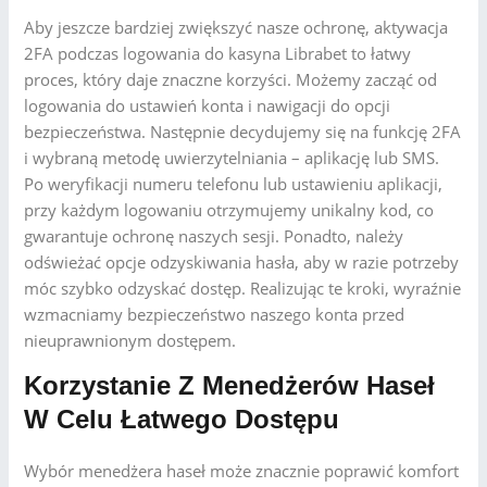
Aby jeszcze bardziej zwiększyć nasze ochronę, aktywacja
2FA podczas logowania do kasyna Librabet to łatwy
proces, który daje znaczne korzyści. Możemy zacząć od
logowania do ustawień konta i nawigacji do opcji
bezpieczeństwa. Następnie decydujemy się na funkcję 2FA
i wybraną metodę uwierzytelniania – aplikację lub SMS.
Po weryfikacji numeru telefonu lub ustawieniu aplikacji,
przy każdym logowaniu otrzymujemy unikalny kod, co
gwarantuje ochronę naszych sesji. Ponadto, należy
odświeżać opcje odzyskiwania hasła, aby w razie potrzeby
móc szybko odzyskać dostęp. Realizując te kroki, wyraźnie
wzmacniamy bezpieczeństwo naszego konta przed
nieuprawnionym dostępem.
Korzystanie Z Menedżerów Haseł
W Celu Łatwego Dostępu
Wybór menedżera haseł może znacznie poprawić komfort