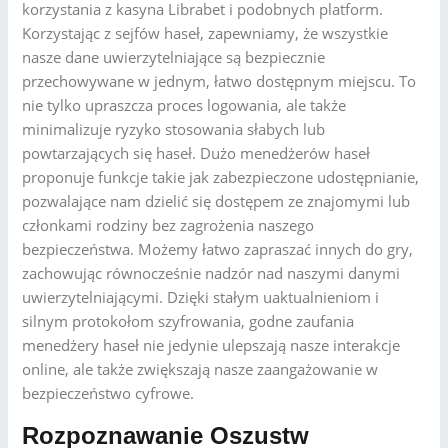
korzystania z kasyna Librabet i podobnych platform.
Korzystając z sejfów haseł, zapewniamy, że wszystkie
nasze dane uwierzytelniające są bezpiecznie
przechowywane w jednym, łatwo dostępnym miejscu. To
nie tylko upraszcza proces logowania, ale także
minimalizuje ryzyko stosowania słabych lub
powtarzających się haseł. Dużo menedżerów haseł
proponuje funkcje takie jak zabezpieczone udostępnianie,
pozwalające nam dzielić się dostępem ze znajomymi lub
członkami rodziny bez zagrożenia naszego
bezpieczeństwa. Możemy łatwo zapraszać innych do gry,
zachowując równocześnie nadzór nad naszymi danymi
uwierzytelniającymi. Dzięki stałym uaktualnieniom i
silnym protokołom szyfrowania, godne zaufania
menedżery haseł nie jedynie ulepszają nasze interakcje
online, ale także zwiększają nasze zaangażowanie w
bezpieczeństwo cyfrowe.
Rozpoznawanie Oszustw