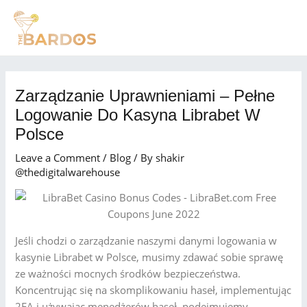
Skip
Post
MAI
to
navigation
MEN
content
Zarządzanie Uprawnieniami – Pełne
Logowanie Do Kasyna Librabet W
Polsce
Leave a Comment
/
Blog
/ By
shakir
@thedigitalwarehouse
Jeśli chodzi o zarządzanie naszymi danymi logowania w
kasynie Librabet w Polsce, musimy zdawać sobie sprawę
ze ważności mocnych środków bezpieczeństwa.
Koncentrując się na skomplikowaniu haseł, implementując
2FA i używając menedżerów haseł, podejmujemy