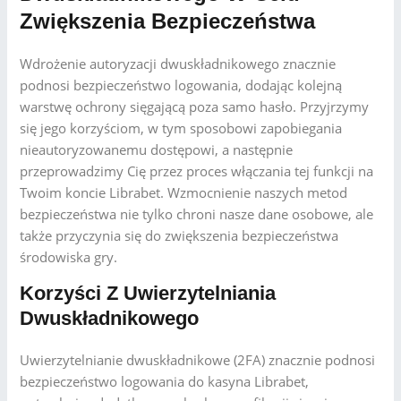
Zwiększenia Bezpieczeństwa
Wdrożenie autoryzacji dwuskładnikowego znacznie
podnosi bezpieczeństwo logowania, dodając kolejną
warstwę ochrony sięgającą poza samo hasło. Przyjrzymy
się jego korzyściom, w tym sposobowi zapobiegania
nieautoryzowanemu dostępowi, a następnie
przeprowadzimy Cię przez proces włączania tej funkcji na
Twoim koncie Librabet. Wzmocnienie naszych metod
bezpieczeństwa nie tylko chroni nasze dane osobowe, ale
także przyczynia się do zwiększenia bezpieczeństwa
środowiska gry.
Korzyści Z Uwierzytelniania
Dwuskładnikowego
Uwierzytelnianie dwuskładnikowe (2FA) znacznie podnosi
bezpieczeństwo logowania do kasyna Librabet,