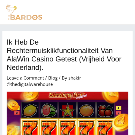
Skip
Post
MAI
to
navigation
MEN
content
Ik Heb De
Rechtermuisklikfunctionaliteit Van
AlaWin Casino Getest (Vrijheid Voor
Nederland).
Leave a Comment
/
Blog
/ By
shakir
@thedigitalwarehouse