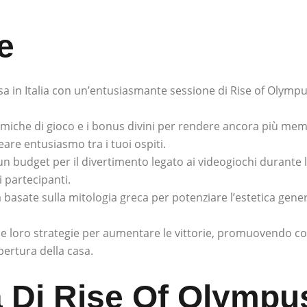
e
n Italia con un’entusiasmante sessione di Rise of Olympus 1
namiche di gioco e i bonus divini per rendere ancora più mem
are entusiasmo tra i tuoi ospiti.
n budget per il divertimento legato ai videogiochi durante 
i partecipanti.
asate sulla mitologia greca per potenziare l’estetica genera
e le loro strategie per aumentare le vittorie, promuovendo c
pertura della casa.
Di Rise Of Olympus