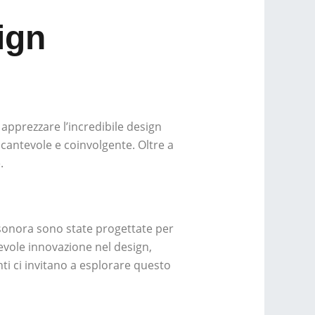
ign
apprezzare l’incredibile design
 incantevole e coinvolgente. Oltre a
.
 sonora sono state progettate per
evole innovazione nel design,
ti ci invitano a esplorare questo