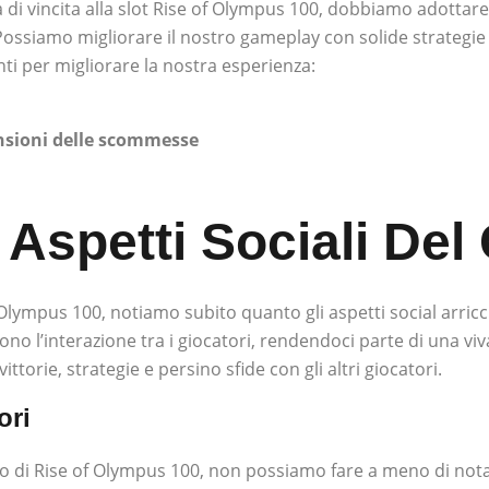
 di vincita alla slot Rise of Olympus 100, dobbiamo adottar
ossiamo migliorare il nostro gameplay con solide strategie d
ti per migliorare la nostra esperienza:
ensioni delle scommesse
Aspetti Sociali Del
lympus 100, notiamo subito quanto gli aspetti social arricch
ono l’interazione tra i giocatori, rendendoci parte di una vi
 vittorie, strategie e persino sfide con gli altri giocatori.
ori
 di Rise of Olympus 100, non possiamo fare a meno di notar