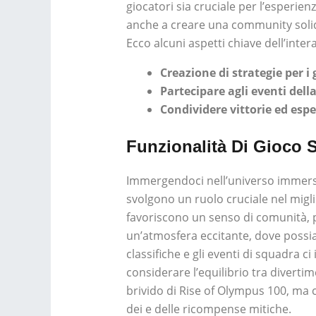
giocatori sia cruciale per l’esperien
anche a creare una community solida
Ecco alcuni aspetti chiave dell’inter
Creazione di strategie per i 
Partecipare agli eventi del
Condividere vittorie ed esp
Funzionalità Di Gioco S
Immergendoci nell’universo immersi
svolgono un ruolo cruciale nel migli
favoriscono un senso di comunità, p
un’atmosfera eccitante, dove possiam
classifiche e gli eventi di squadra 
considerare l’equilibrio tra diverti
brivido di Rise of Olympus 100, ma 
dei e delle ricompense mitiche.