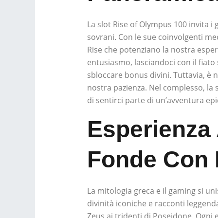
La slot Rise of Olympus 100 invita i
sovrani. Con le sue coinvolgenti mec
Rise che potenziano la nostra esperi
entusiasmo, lasciandoci con il fiato 
sbloccare bonus divini. Tuttavia, è 
nostra pazienza. Nel complesso, la 
di sentirci parte di un’avventura epi
Esperienza 
Fonde Con 
La mitologia greca e il gaming si 
divinità iconiche e racconti leggenda
Zeus ai tridenti di Poseidone. Ogni 