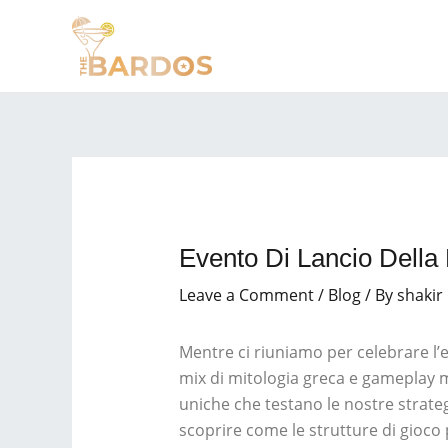
Skip
Post
to
navigation
content
Evento Di Lancio Della
Leave a Comment
/
Blog
/ By
shakir
Mentre ci riuniamo per celebrare l’e
mix di mitologia greca e gameplay
uniche che testano le nostre strate
scoprire come le strutture di gioco