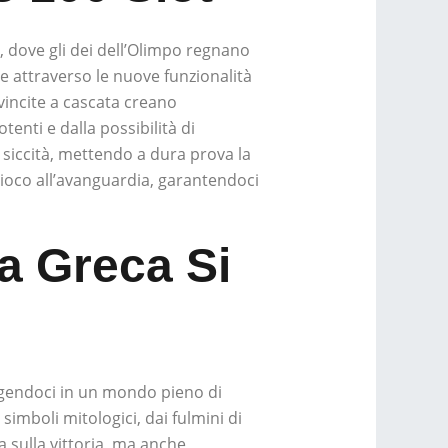
, dove gli dei dell’Olimpo regnano
e attraverso le nuove funzionalità
 vincite a cascata creano
tenti e dalla possibilità di
 siccità, mettendo a dura prova la
gioco all’avanguardia, garantendoci
a Greca Si
rgendoci in un mondo pieno di
 simboli mitologici, dai fulmini di
a sulla vittoria, ma anche