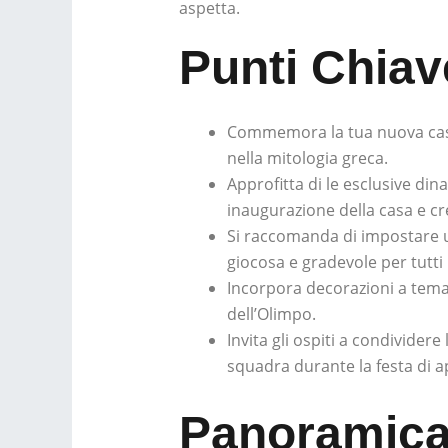
aspetta.
Punti Chiav
Commemora la tua nuova casa i
nella mitologia greca.
Approfitta di le esclusive di
inaugurazione della casa e cre
Si raccomanda di impostare u
giocosa e gradevole per tutti 
Incorpora decorazioni a tema b
dell’Olimpo.
Invita gli ospiti a condivider
squadra durante la festa di a
Panoramica 