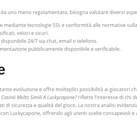
e da uno meno regolamentato, bisogna valutare diversi aspet
 mediante tecnologie SSL e conformità alle normative sulla
ificati, veloci e sicuri.
isponibile 24/7 via chat, email o telefono.
entazione pubblicamente disponibile e verificabile.
e
tante evoluzione e offre molteplici possibilità ai giocatori c
I Casinò Molto Simili A Luckycapone?
riflette l’interesse di chi 
i di sicurezza e qualità del gioco. La nostra analisi eviden
 con Luckycapone, offrendo agli utenti scelte consapevoli e a