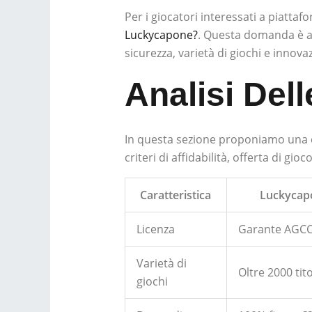
Per i giocatori interessati a piatt
Luckycapone?
. Questa domanda è al
sicurezza, varietà di giochi e innova
Analisi Dell
In questa sezione proponiamo una c
criteri di affidabilità, offerta di gio
Caratteristica
Luckycap
Licenza
Garante AGC
Varietà di
Oltre 2000 tito
giochi