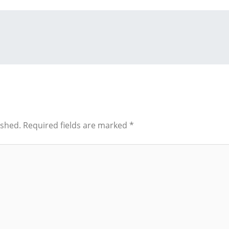
ished.
Required fields are marked
*