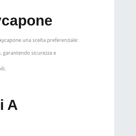
kycapone
ckycapone una scelta preferenziale:
e, garantendo sicurezza e
li.
i A