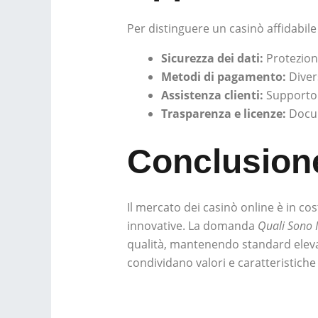
Per distinguere un casinò affidabil
Sicurezza dei dati:
Protezione
Metodi di pagamento:
Divers
Assistenza clienti:
Supporto d
Trasparenza e licenze:
Docum
Conclusion
Il mercato dei casinò online è in cos
innovative. La domanda
Quali Sono 
qualità, mantenendo standard elevat
condividano valori e caratteristiche