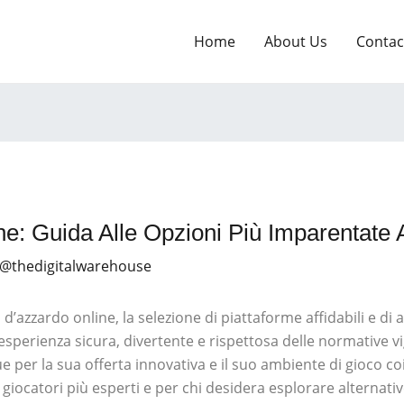
Home
About Us
Contac
ine: Guida Alle Opzioni Più Imparentate
 @thedigitalwarehouse
azzardo online, la selezione di piattaforme affidabili e di 
sperienza sicura, divertente e rispettosa delle normative vig
ue per la sua offerta innovativa e il suo ambiente di gioco 
giocatori più esperti e per chi desidera esplorare alternative