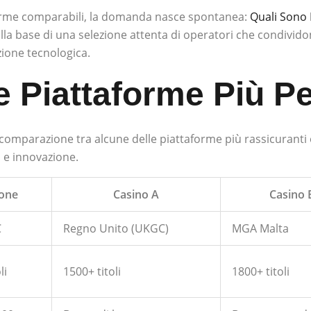
aforme comparabili, la domanda nasce spontanea:
Quali Sono 
la base di una selezione attenta di operatori che condividon
zione tecnologica.
e Piattaforme Più Pe
omparazione tra alcune delle piattaforme più rassicuranti e
co e innovazione.
one
Casino A
Casino 
C
Regno Unito (UKGC)
MGA Malta
li
1500+ titoli
1800+ titoli