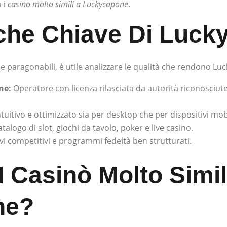
 i
casino molto simili a Luckycapone
.
iche Chiave Di Luc
e paragonabili, è utile analizzare le qualità che rendono Lu
ne:
Operatore con licenza rilasciata da autorità riconosciut
tuitivo e ottimizzato sia per desktop che per dispositivi mobi
alogo di slot, giochi da tavolo, poker e live casino.
vi competitivi e programmi fedeltà ben strutturati.
I Casinò Molto Simil
ne?