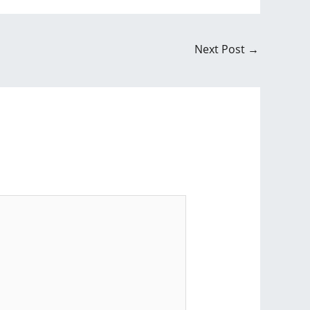
Next Post
→