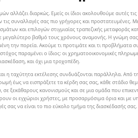
ν αλλάζει διαρκώς. Εμείς οι ίδιοι ακολουθούμε αυτές τις 
ν τις συναλλαγές σας πιο γρήγορες και προστατευμένες. 
μάτων και επιλογών στιγμιαίας τραπεζικής μεταφοράς κατ
 μεγαλύτερο βαθμό τους χρόνους αναμονής. Η γνώμη σας σ
ένη την πορεία. Ακούμε τι προτιμάτε και τι προβλήματα σ
στόχος παραμένει ο ίδιος: οι χρηματοοικονομικές πληρωμέ
ιασκέδαση, και όχι μια τροχοπέδη.
 και η ταχύτητα εκτέλεσης συνδυάζονται παράλληλα. Από τ
μή έως να εισπράξετε τα κέρδη σας σας, κάθε στάδιο θεμ
σε ξεκάθαρους κανονισμούς και σε μια ομάδα που επικεντ
ρουν οι εγχώριοι χρήστες, με προσαρμόσιμα όρια και με υ
ς σας να είναι το πιο εύκολο τμήμα της διασκέδασής σας. 