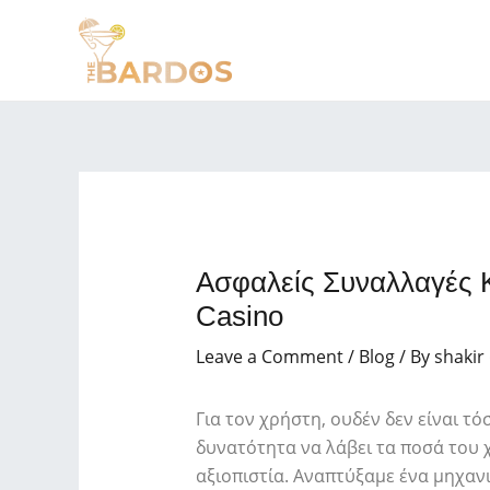
Skip
Post
to
navigation
content
Ασφαλείς Συναλλαγές 
Casino
Leave a Comment
/
Blog
/ By
shakir
Για τον χρήστη, ουδέν δεν είναι τό
δυνατότητα να λάβει τα ποσά του χ
αξιοπιστία. Αναπτύξαμε ένα μηχα