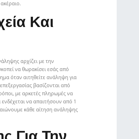
ακέραιο.
εία Και
νάληψης αρχίζει με την
σκοπεί να θωρακίσει εσάς από
ημα όταν αιτηθείτε ανάληψη για
 επεξεργασίας βασίζονται από
τρόποι, με αρκετές πληρωμές να
α ενδέχεται να απαιτήσουν από 1
εραιώνουμε κάθε αίτηση ανάληψης
ς Για Την