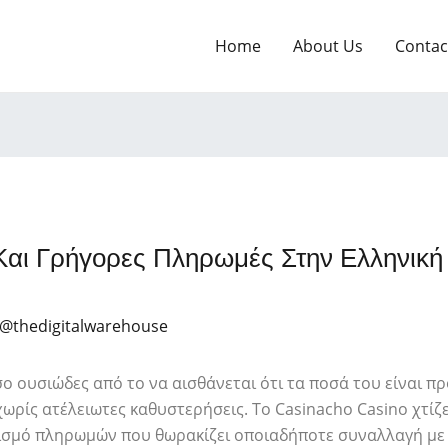
Home
About Us
Contac
Και Γρήγορες Πληρωμές Στην Ελληνική
 @thedigitalwarehouse
σο ουσιώδες από το να αισθάνεται ότι τα ποσά του είναι πρ
ωρίς ατέλειωτες καθυστερήσεις. Το Casinacho Casino χτίζε
νισμό πληρωμών που θωρακίζει οποιαδήποτε συναλλαγή με