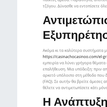
τζόγου. Δύνασθε να εντοπίσετε όλε
Αντιμετώπι
Εξυπηρέτη
Ακόμα κι τα καλύτερα συστήματα μ
https://casinachocasinoo.com/el-gr
εμπειρία να λύνει γρήγορα θέματα 
επαλήθευση. Μια υπόδειξη: πριν απ
αρκετό υπόλοιπο στη μέθοδο που δι
(FAQ). Σε αυτήν θα βρείτε άμεσες α
θέλετε να αντιμετωπίσετε κάτι μόνο
Η Ανάπτυξ