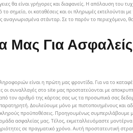
γειες θα είναι γρήγορες και διαφανείς. Η απόλαυση του τυχ
τό το σημείο, οι καταθέσεις και οι πληρωμές εκτελούνται 
 αναγνωρισμένα στάνταρ. Σε το παρόν το περιεχόμενο, θ
α Μας Για Ασφαλείς
ς
ληροφοριών είναι η πρώτη μας φροντίδα. Για να το κατα
ες οι συναλλαγές στο site μας προστατεύονται με αποκρυπ
από τον αριθμό της κάρτας σας ως τα προσωπικά σας δεδομ
 παρατηρητή. Δουλεύουμε μόνο με πιστοποιημένους και α
σκληρούς προϋποθέσεις. Προηγουμένως συμπεριλάβουμε μ
 ομάδα ασφαλείας μας. Τέλος, εκμεταλλευόμαστε μοντέρν
ιότητες σε πραγματικό χρόνο. Αυτή προστατευτική στρατ