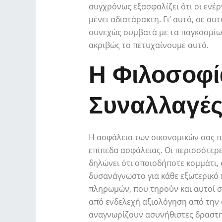
συγχρόνως εξασφαλίζει ότι οι ενέρ
μένει αδιατάρακτη. Γι’ αυτό, σε αυ
συνεχώς συμβατά με τα παγκοσμίως
ακριβώς το πετυχαίνουμε αυτό.
Η Φιλοσοφί
Συναλλαγέ
Η ασφάλεια των οικονομικών σας π
επίπεδα ασφάλειας. Οι περισσότερ
δηλώνει ότι οποιοδήποτε κομμάτι, 
δυσανάγνωστο για κάθε εξωτερικό
πληρωμών, που τηρούν και αυτοί 
από ενδελεχή αξιολόγηση από την
αναγνωρίζουν ασυνήθιστες δραστηρ