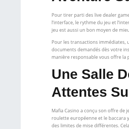
Pour tirer parti des live dealer ga
l’interface, le rythme du jeu et l’in
jeu est aussi un bon moyen de mieu
Pour les transactions immédiates, u
documents demandés dès votre inscr
manière responsable vous offre la po
Une Salle 
Attentes Su
Mafia Casino a conçu son offre de j
roulette européenne et le baccara y
des limites de mise différentes. 