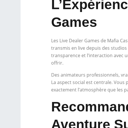
L’Expérienc
Games
Les Live Dealer Games de Mafia Cas
transmis en live depuis des studio
transparence et l’interaction avec 
offrir.
Des animateurs professionnels, vrai
La aspect social est centrale. Vous 
exactement l’atmosphère que les pa
Recommanda
Aventure Su