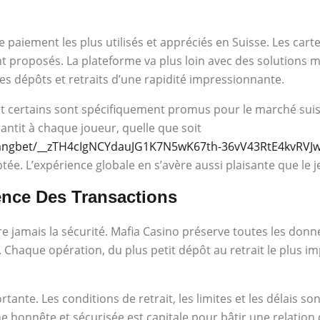
aiement les plus utilisés et appréciés en Suisse. Les cartes 
nt proposés. La plateforme va plus loin avec des solutions
s dépôts et retraits d’une rapidité impressionnante.
ont certains sont spécifiquement promus pour le marché sui
rantit à chaque joueur, quelle que soit
bangbet/__zTH4cIgNCYdauJG1K7N5wK67th-36vV43RtE4kvRVJ
tée. L’expérience globale en s’avère aussi plaisante que le 
ence Des Transactions
re jamais la sécurité. Mafia Casino préserve toutes les donn
 Chaque opération, du plus petit dépôt au retrait le plus im
rtante. Les conditions de retrait, les limites et les délais
 honnête et sécurisée est capitale pour bâtir une relation 