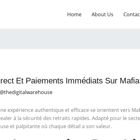
Home
About Us
Contac
rect Et Paiements Immédiats Sur Mafia
 @thedigitalwarehouse
ne expérience authentique et efficace se orientent vers Maf
 dealer à la sécurité des retraits rapides. Adapté pour le se
se et palpitante où chaque détail a son valeur.