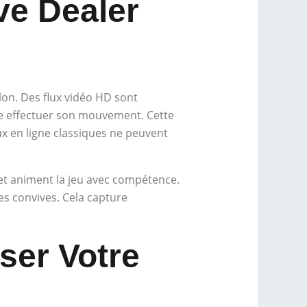
ve Dealer
lon. Des flux vidéo HD sont
le effectuer son mouvement. Cette
ux en ligne classiques ne peuvent
 et animent la jeu avec compétence.
res convives. Cela capture
er Votre