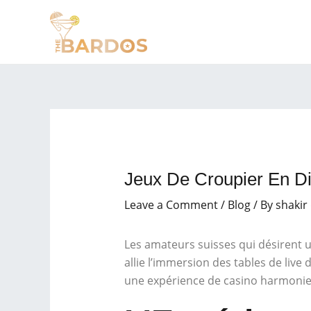
Skip
Post
to
navigation
content
Jeux De Croupier En Di
Leave a Comment
/
Blog
/ By
shakir
Les amateurs suisses qui désirent u
allie l’immersion des tables de live
une expérience de casino harmonieu