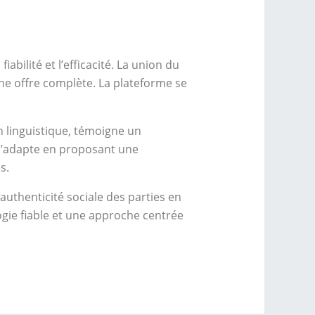
iabilité et l’efficacité. La union du
ne offre complète. La plateforme se
n linguistique, témoigne un
 s’adapte en proposant une
s.
authenticité sociale des parties en
gie fiable et une approche centrée
.