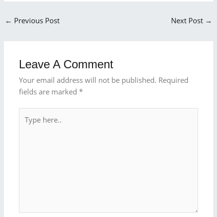
pratique et adaptable.
Existe-T-Il Des Restrictions D’âge Pour
Entrer Au Casino ?
Bien sûr, l’entrée dans les casinos est soumise à des
limites d’âge. La contrôle de l’âge est nécessaire afin de
encourager le jeu raisonnable et de garantir à tous un
environnement sécurisé et régulé. La sécurité et le
conformité des règlements sont primordiaux lorsque nous
jouons.
←
Previous Post
Next Post
→
Leave A Comment