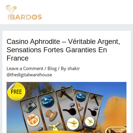
Skip
Post
MAI
to
navigation
MEN
content
Casino Aphrodite – Véritable Argent,
Sensations Fortes Garanties En
France
Leave a Comment
/
Blog
/ By
shakir
@thedigitalwarehouse