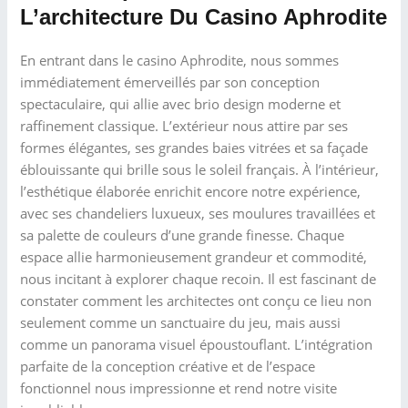
L’architecture Du Casino Aphrodite
En entrant dans le casino Aphrodite, nous sommes
immédiatement émerveillés par son conception
spectaculaire, qui allie avec brio design moderne et
raffinement classique. L’extérieur nous attire par ses
formes élégantes, ses grandes baies vitrées et sa façade
éblouissante qui brille sous le soleil français. À l’intérieur,
l’esthétique élaborée enrichit encore notre expérience,
avec ses chandeliers luxueux, ses moulures travaillées et
sa palette de couleurs d’une grande finesse. Chaque
espace allie harmonieusement grandeur et commodité,
nous incitant à explorer chaque recoin. Il est fascinant de
constater comment les architectes ont conçu ce lieu non
seulement comme un sanctuaire du jeu, mais aussi
comme un panorama visuel époustouflant. L’intégration
parfaite de la conception créative et de l’espace
fonctionnel nous impressionne et rend notre visite