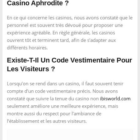
Casino Aphrodite ?
En ce qui concerne les casinos, nous avons constaté que le
personnel est souvent très dévoué pour proposer une
expérience agréable. En règle générale, les casinos
ouvrent tôt et terminent tard, afin de s’adapter aux
différents horaires.
Existe-T-Il Un Code Vestimentaire Pour
Les Visiteurs ?
Lorsqu’on se rend dans un casino, il faut souvent tenir
compte d’un code vestimentaire précis. Nous avons
constaté que suivre la tenue du casino non
ibisworld.com
seulement améliore une meilleure expérience, mais
montre aussi du respect pour l’ambiance de
l’établissement et les autres visiteurs.