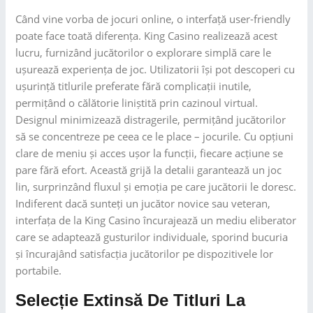
Când vine vorba de jocuri online, o interfață user-friendly
poate face toată diferența. King Casino realizează acest
lucru, furnizând jucătorilor o explorare simplă care le
ușurează experiența de joc. Utilizatorii își pot descoperi cu
ușurință titlurile preferate fără complicații inutile,
permițând o călătorie liniștită prin cazinoul virtual.
Designul minimizează distragerile, permițând jucătorilor
să se concentreze pe ceea ce le place – jocurile. Cu opțiuni
clare de meniu și acces ușor la funcții, fiecare acțiune se
pare fără efort. Această grijă la detalii garantează un joc
lin, surprinzând fluxul și emoția pe care jucătorii le doresc.
Indiferent dacă sunteți un jucător novice sau veteran,
interfața de la King Casino încurajează un mediu eliberator
care se adaptează gusturilor individuale, sporind bucuria
și încurajând satisfacția jucătorilor pe dispozitivele lor
portabile.
Selecție Extinsă De Titluri La