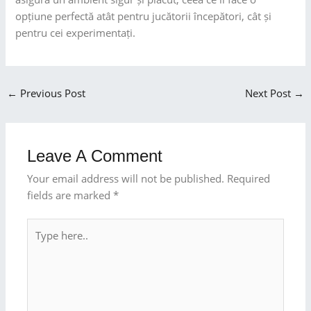
opțiune perfectă atât pentru jucătorii începători, cât și
pentru cei experimentați.
←
Previous Post
Next Post
→
Leave A Comment
Your email address will not be published.
Required
fields are marked
*
Type
here..