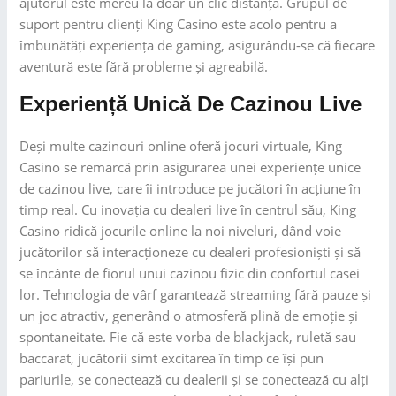
ajutorul este mereu la doar un clic distanță. Grupul de
suport pentru clienți King Casino este acolo pentru a
îmbunătăți experiența de gaming, asigurându-se că fiecare
aventură este fără probleme și agreabilă.
Experiență Unică De Cazinou Live
Deși multe cazinouri online oferă jocuri virtuale, King
Casino se remarcă prin asigurarea unei experiențe unice
de cazinou live, care îi introduce pe jucători în acțiune în
timp real. Cu inovația cu dealeri live în centrul său, King
Casino ridică jocurile online la noi niveluri, dând voie
jucătorilor să interacționeze cu dealeri profesioniști și să
se încânte de fiorul unui cazinou fizic din confortul casei
lor. Tehnologia de vârf garantează streaming fără pauze și
un joc atractiv, generând o atmosferă plină de emoție și
spontaneitate. Fie că este vorba de blackjack, ruletă sau
baccarat, jucătorii simt excitarea în timp ce își pun
pariurile, se conectează cu dealerii și se conectează cu alți