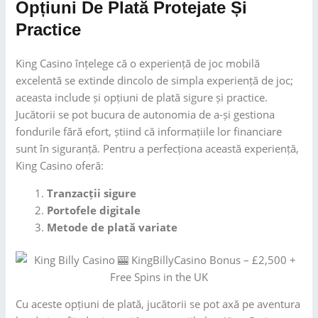
Opțiuni De Plată Protejate Și
Practice
King Casino înțelege că o experiență de joc mobilă
excelentă se extinde dincolo de simpla experiență de joc;
aceasta include și opțiuni de plată sigure și practice.
Jucătorii se pot bucura de autonomia de a-și gestiona
fondurile fără efort, știind că informațiile lor financiare
sunt în siguranță. Pentru a perfecționa această experiență,
King Casino oferă:
Tranzacții sigure
Portofele digitale
Metode de plată variate
Cu aceste opțiuni de plată, jucătorii se pot axă pe aventura