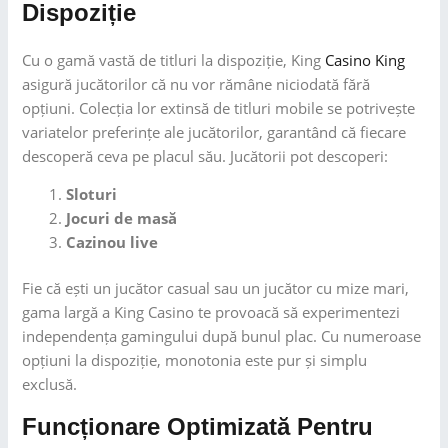
Dispoziție
Cu o gamă vastă de titluri la dispoziție, King
Casino King
asigură jucătorilor că nu vor rămâne niciodată fără
opțiuni. Colecția lor extinsă de titluri mobile se potrivește
variatelor preferințe ale jucătorilor, garantând că fiecare
descoperă ceva pe placul său. Jucătorii pot descoperi:
Sloturi
Jocuri de masă
Cazinou live
Fie că ești un jucător casual sau un jucător cu mize mari,
gama largă a King Casino te provoacă să experimentezi
independența gamingului după bunul plac. Cu numeroase
opțiuni la dispoziție, monotonia este pur și simplu
exclusă.
Funcționare Optimizată Pentru