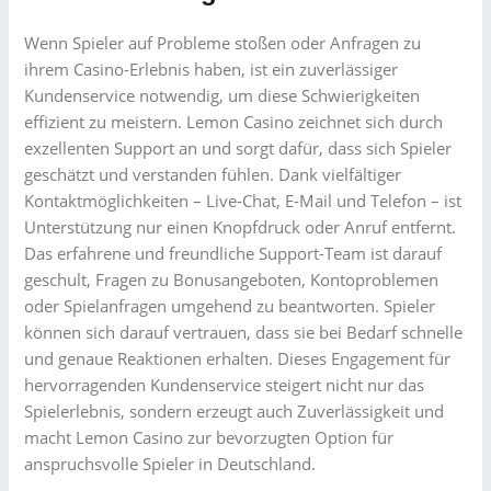
Wenn Spieler auf Probleme stoßen oder Anfragen zu
ihrem Casino-Erlebnis haben, ist ein zuverlässiger
Kundenservice notwendig, um diese Schwierigkeiten
effizient zu meistern. Lemon Casino zeichnet sich durch
exzellenten Support an und sorgt dafür, dass sich Spieler
geschätzt und verstanden fühlen. Dank vielfältiger
Kontaktmöglichkeiten – Live-Chat, E-Mail und Telefon – ist
Unterstützung nur einen Knopfdruck oder Anruf entfernt.
Das erfahrene und freundliche Support-Team ist darauf
geschult, Fragen zu Bonusangeboten, Kontoproblemen
oder Spielanfragen umgehend zu beantworten. Spieler
können sich darauf vertrauen, dass sie bei Bedarf schnelle
und genaue Reaktionen erhalten. Dieses Engagement für
hervorragenden Kundenservice steigert nicht nur das
Spielerlebnis, sondern erzeugt auch Zuverlässigkeit und
macht Lemon Casino zur bevorzugten Option für
anspruchsvolle Spieler in Deutschland.