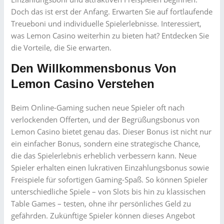
Doch das ist erst der Anfang. Erwarten Sie auf fortlaufende
Treueboni und individuelle Spielerlebnisse. Interessiert,
was Lemon Casino weiterhin zu bieten hat? Entdecken Sie
die Vorteile, die Sie erwarten.
Den Willkommensbonus Von
Lemon Casino Verstehen
Beim Online-Gaming suchen neue Spieler oft nach
verlockenden Offerten, und der Begrüßungsbonus von
Lemon Casino bietet genau das. Dieser Bonus ist nicht nur
ein einfacher Bonus, sondern eine strategische Chance,
die das Spielerlebnis erheblich verbessern kann. Neue
Spieler erhalten einen lukrativen Einzahlungsbonus sowie
Freispiele für sofortigen Gaming-Spaß. So können Spieler
unterschiedliche Spiele – von Slots bis hin zu klassischen
Table Games – testen, ohne ihr persönliches Geld zu
gefährden. Zukünftige Spieler können dieses Angebot