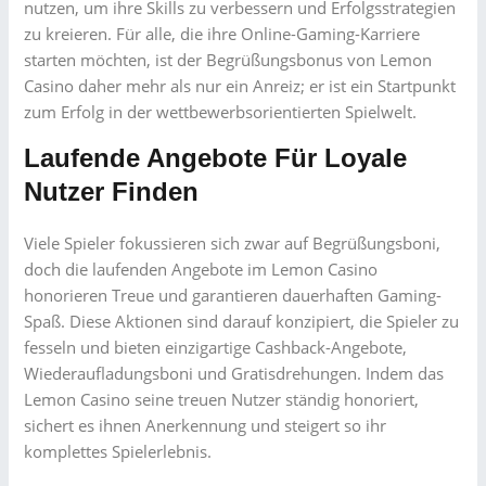
nutzen, um ihre Skills zu verbessern und Erfolgsstrategien
zu kreieren. Für alle, die ihre Online-Gaming-Karriere
starten möchten, ist der Begrüßungsbonus von Lemon
Casino daher mehr als nur ein Anreiz; er ist ein Startpunkt
zum Erfolg in der wettbewerbsorientierten Spielwelt.
Laufende Angebote Für Loyale
Nutzer Finden
Viele Spieler fokussieren sich zwar auf Begrüßungsboni,
doch die laufenden Angebote im Lemon Casino
honorieren Treue und garantieren dauerhaften Gaming-
Spaß. Diese Aktionen sind darauf konzipiert, die Spieler zu
fesseln und bieten einzigartige Cashback-Angebote,
Wiederaufladungsboni und Gratisdrehungen. Indem das
Lemon Casino seine treuen Nutzer ständig honoriert,
sichert es ihnen Anerkennung und steigert so ihr
komplettes Spielerlebnis.