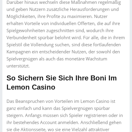
Darüber hinaus wechseln diese Maßnahmen regelmäßig
und geben Nutzern zusätzliche Herausforderungen und
Möglichkeiten, ihre Profite zu maximieren. Nutzer
erhalten Vorteile von individuellen Offerten, die auf ihre
Spielgewohnheiten zugeschnitten sind, wodurch ihre
Verbundenheit spürbar belohnt wird. Für alle, die in ihrem
Spielstil die Vollendung suchen, sind diese fortlaufenden
Kampagnen ein entscheidender Nutzen, der sowohl den
Spielvergnügen als auch das monetäre Wachstum
unterstützt.
So Sichern Sie Sich Ihre Boni Im
Lemon Casino
Das Beanspruchen von Vorteilen im Lemon Casino ist
ganz einfach und kann das Spielvergnügen spürbar
steigern. Anfangs müssen sich Spieler registrieren oder in
ihr bestehendes Account anmelden. Anschließend gehen
sie die Aktionsseite, wo sie eine Vielzahl attraktiver