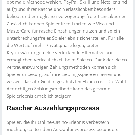
optimale Methode wählen. PayPal, Skrill und Neteller sind
aufgrund ihrer Rasche und Verlässlichkeit besonders
beliebt und ermöglichen verzögerungsfreie Transaktionen.
Zusätzlich können Spieler Kreditkarten wie Visa und
MasterCard für rasche Einzahlungen nutzen und so ein
unterbrechungsfreies Spielerlebnis sicherstellen. Für alle,
die Wert auf mehr Privatsphäre legen, bieten
Kryptowährungen eine verlockende Alternative und
ermöglichen Vertraulichkeit beim Spielen. Dank der vielen
vertrauenswürdigen Zahlungsmethoden können sich
Spieler unbesorgt auf ihre Lieblingsspiele einlassen und
wissen, dass ihr Geld in geschützten Händen ist. Die Wahl
der richtigen Zahlungsmethode kann das gesamte
Spielerlebnis erheblich steigern.
Rascher Auszahlungsprozess
Spieler, die ihr Online-Casino-Erlebnis verbessern
möchten, sollten dem Auszahlungsprozess besondere