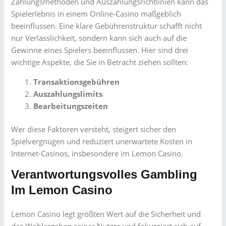
Zahlungsmethoden und Auszahlungsrichtlinien kann das
Spielerlebnis in einem Online-Casino maßgeblich
beeinflussen. Eine klare Gebührenstruktur schafft nicht
nur Verlässlichkeit, sondern kann sich auch auf die
Gewinne eines Spielers beeinflussen. Hier sind drei
wichtige Aspekte, die Sie in Betracht ziehen sollten:
Transaktionsgebühren
Auszahlungslimits
Bearbeitungszeiten
Wer diese Faktoren versteht, steigert sicher den
Spielvergnügen und reduziert unerwartete Kosten in
Internet-Casinos, insbesondere im Lemon Casino.
Verantwortungsvolles Gambling
Im Lemon Casino
Lemon Casino legt größten Wert auf die Sicherheit und