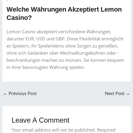
Welche Währungen Akzeptiert Lemon
Casino?
Lemon Casino akzeptiert verschiedene Währungen,
darunter EUR, USD und GBP. Diese Flexibilität ermöglicht
es Spielern, ihr Spielerlebnis ohne Sorgen zu genießen,
ohne sich Gedanken über Wechselkursgebühren oder -
beschränkungen machen zu müssen. Sie können bequem
in ihrer bevorzugten Währung spielen.
←
Previous Post
Next Post
→
Leave A Comment
Your email address will not be published.
Required