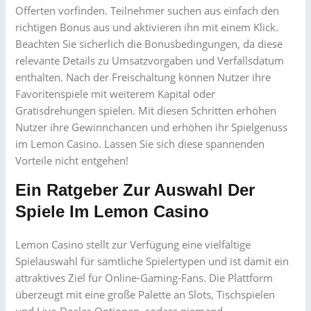
Offerten vorfinden. Teilnehmer suchen aus einfach den
richtigen Bonus aus und aktivieren ihn mit einem Klick.
Beachten Sie sicherlich die Bonusbedingungen, da diese
relevante Details zu Umsatzvorgaben und Verfallsdatum
enthalten. Nach der Freischaltung können Nutzer ihre
Favoritenspiele mit weiterem Kapital oder
Gratisdrehungen spielen. Mit diesen Schritten erhöhen
Nutzer ihre Gewinnchancen und erhöhen ihr Spielgenuss
im Lemon Casino. Lassen Sie sich diese spannenden
Vorteile nicht entgehen!
Ein Ratgeber Zur Auswahl Der
Spiele Im Lemon Casino
Lemon Casino stellt zur Verfügung eine vielfältige
Spielauswahl für sämtliche Spielertypen und ist damit ein
attraktives Ziel für Online-Gaming-Fans. Die Plattform
überzeugt mit eine große Palette an Slots, Tischspielen
und Live-Dealer-Optionen, sodass niemand