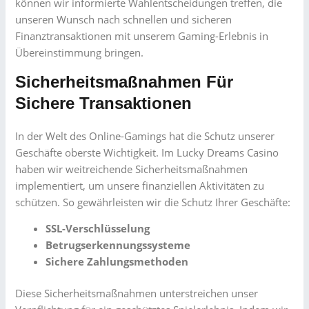
können wir informierte Wahlentscheidungen treffen, die
unseren Wunsch nach schnellen und sicheren
Finanztransaktionen mit unserem Gaming-Erlebnis in
Übereinstimmung bringen.
Sicherheitsmaßnahmen Für
Sichere Transaktionen
In der Welt des Online-Gamings hat die Schutz unserer
Geschäfte oberste Wichtigkeit. Im Lucky Dreams Casino
haben wir weitreichende Sicherheitsmaßnahmen
implementiert, um unsere finanziellen Aktivitäten zu
schützen. So gewährleisten wir die Schutz Ihrer Geschäfte:
SSL-Verschlüsselung
Betrugserkennungssysteme
Sichere Zahlungsmethoden
Diese Sicherheitsmaßnahmen unterstreichen unser