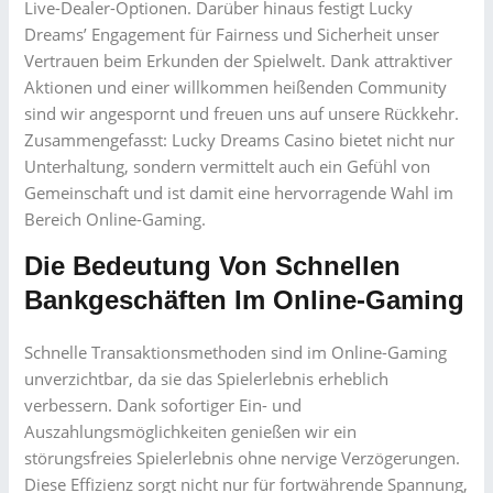
Live-Dealer-Optionen. Darüber hinaus festigt Lucky
Dreams’ Engagement für Fairness und Sicherheit unser
Vertrauen beim Erkunden der Spielwelt. Dank attraktiver
Aktionen und einer willkommen heißenden Community
sind wir angespornt und freuen uns auf unsere Rückkehr.
Zusammengefasst: Lucky Dreams Casino bietet nicht nur
Unterhaltung, sondern vermittelt auch ein Gefühl von
Gemeinschaft und ist damit eine hervorragende Wahl im
Bereich Online-Gaming.
Die Bedeutung Von Schnellen
Bankgeschäften Im Online-Gaming
Schnelle Transaktionsmethoden sind im Online-Gaming
unverzichtbar, da sie das Spielerlebnis erheblich
verbessern. Dank sofortiger Ein- und
Auszahlungsmöglichkeiten genießen wir ein
störungsfreies Spielerlebnis ohne nervige Verzögerungen.
Diese Effizienz sorgt nicht nur für fortwährende Spannung,