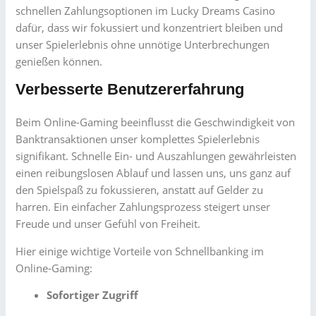
schnellen Zahlungsoptionen im Lucky Dreams Casino
dafür, dass wir fokussiert und konzentriert bleiben und
unser Spielerlebnis ohne unnötige Unterbrechungen
genießen können.
Verbesserte Benutzererfahrung
Beim Online-Gaming beeinflusst die Geschwindigkeit von
Banktransaktionen unser komplettes Spielerlebnis
signifikant. Schnelle Ein- und Auszahlungen gewährleisten
einen reibungslosen Ablauf und lassen uns, uns ganz auf
den Spielspaß zu fokussieren, anstatt auf Gelder zu
harren. Ein einfacher Zahlungsprozess steigert unser
Freude und unser Gefühl von Freiheit.
Hier einige wichtige Vorteile von Schnellbanking im
Online-Gaming:
Sofortiger Zugriff