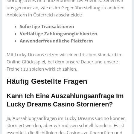
störungsfreies und nutzerorientiertes Erlebnis. Sehen wir
uns genauer an, wie es im Gegenüberstellung zu anderen
Anbietern in Österreich abschneidet:
Sofortige Transaktionen
Vielfältige Zahlungsmöglichkeiten
Anwenderfreundliche Plattform
Mit Lucky Dreams setzen wir einen frischen Standard im
Online-Glücksspiel, bei dem unsere Dauer und unsere
Freiheit zu spielen wirklich zählen.
Häufig Gestellte Fragen
Kann Ich Eine Auszahlungsanfrage Im
Lucky Dreams Casino Stornieren?
Ja, Auszahlungsanfragen im Lucky Dreams Casino können
storniert werden, aber wir müssen schnell handeln. Es ist
essentiell, die Richtlinien des Casinos zu überprüfen und