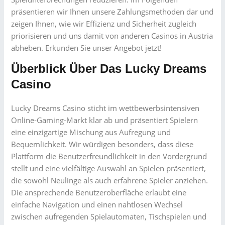
präsentieren wir Ihnen unsere Zahlungsmethoden dar und
zeigen Ihnen, wie wir Effizienz und Sicherheit zugleich
priorisieren und uns damit von anderen Casinos in Austria
abheben. Erkunden Sie unser Angebot jetzt!
Überblick Über Das Lucky Dreams
Casino
Lucky Dreams Casino sticht im wettbewerbsintensiven
Online-Gaming-Markt klar ab und präsentiert Spielern
eine einzigartige Mischung aus Aufregung und
Bequemlichkeit. Wir würdigen besonders, dass diese
Plattform die Benutzerfreundlichkeit in den Vordergrund
stellt und eine vielfältige Auswahl an Spielen präsentiert,
die sowohl Neulinge als auch erfahrene Spieler anziehen.
Die ansprechende Benutzeroberfläche erlaubt eine
einfache Navigation und einen nahtlosen Wechsel
zwischen aufregenden Spielautomaten, Tischspielen und