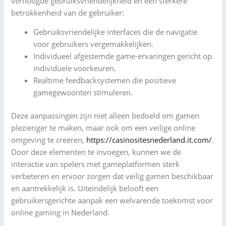
verhoogde gebruiksvriendelijkheid en een sterkere
betrokkenheid van de gebruiker:
Gebruiksvriendelijke interfaces die de navigatie
voor gebruikers vergemakkelijken.
Individueel afgestemde game-ervaringen gericht op
individuele voorkeuren.
Realtime feedbacksystemen die positieve
gamegewoonten stimuleren.
Deze aanpassingen zijn niet alleen bedoeld om gamen
plezieriger te maken, maar ook om een veilige online
omgeving te creëren,
https://casinositesnederland.it.com/
.
Door deze elementen te invoegen, kunnen we de
interactie van spelers met gameplatformen sterk
verbeteren en ervoor zorgen dat veilig gamen beschikbaar
en aantrekkelijk is. Uiteindelijk belooft een
gebruikersgerichte aanpak een welvarende toekomst voor
online gaming in Nederland.