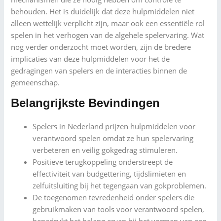
behouden. Het is duidelijk dat deze hulpmiddelen niet
alleen wettelijk verplicht zijn, maar ook een essentiële rol
spelen in het verhogen van de algehele spelervaring. Wat
nog verder onderzocht moet worden, zijn de bredere
implicaties van deze hulpmiddelen voor het de
gedragingen van spelers en de interacties binnen de
gemeenschap.
Belangrijkste Bevindingen
Spelers in Nederland prijzen hulpmiddelen voor
verantwoord spelen omdat ze hun spelervaring
verbeteren en veilig gokgedrag stimuleren.
Positieve terugkoppeling onderstreept de
effectiviteit van budgettering, tijdslimieten en
zelfuitsluiting bij het tegengaan van gokproblemen.
De toegenomen tevredenheid onder spelers die
gebruikmaken van tools voor verantwoord spelen,