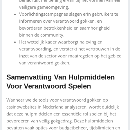
benadrukt het belang ervan bij het vormen van een
veiligere gameomgeving.
Voorlichtingscampagnes slagen erin gebruikers te
informeren over verantwoord gokken, en
bevorderen betrokkenheid en saamhorigheid
binnen de community.
Het wettelijk kader waarborgt naleving en
verantwoording, en versterkt het vertrouwen in de
inzet van de sector voor maatregelen op het gebied
van verantwoord gokken.
Samenvatting Van Hulpmiddelen
Voor Verantwoord Spelen
Wanneer we de tools voor verantwoord gokken op
casinowebsites in Nederland analyseren, wordt duidelijk
dat deze hulpmiddelen een essentiële rol spelen bij het
bevorderen van veilig gokgedrag. Deze hulpmiddelen
bevatten vaak opties voor budgetbeheer, tijdslimieten en