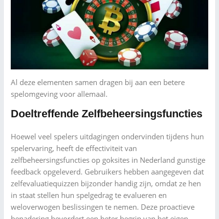
Al deze elementen samen dragen bij aan een betere
spelomgeving voor allemaal.
Doeltreffende Zelfbeheersingsfuncties
Hoewel veel spelers uitdagingen ondervinden tijdens hun
spelervaring, heeft de effectiviteit van
zelfbeheersingsfuncties op goksites in Nederland gunstige
feedback opgeleverd. Gebruikers hebben aangegeven dat
zelfevaluatiequizzen bijzonder handig zijn, omdat ze hen
in staat stellen hun spelgedrag te evalueren en
weloverwogen beslissingen te nemen. Deze proactieve
benadering bevordert een beter begrip van het eigen