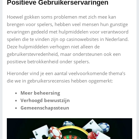
Positieve Gebruikerservaringen
Hoewel gokken soms problemen met zich mee kan
brengen voor spelers, hebben veel mensen hun gunstige
ervaringen gedeeld met hulpmiddelen voor verantwoord
spelen die te vinden zijn op casinowebsites in Nederland.
Deze hulpmiddelen verhogen niet alleen de
gebruikerstevredenheid, maar ondersteunen ook een
positieve betrokkenheid onder spelers.
Hieronder vind je een aantal veelvoorkomende thema’s
die we in gebruikersrecensies hebben opgemerkt:
Meer beheersing
Verhoogd bewustzijn
Gemeenschapssteun