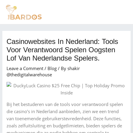
Skip
Post
MAI
to
navigation
MEN
content
Casinowebsites In Nederland: Tools
Voor Verantwoord Spelen Oogsten
Lof Van Nederlandse Spelers.
Leave a Comment
/
Blog
/ By
shakir
@thedigitalwarehouse
Bij het bestuderen van de tools voor verantwoord spelen
die casino’s in Nederland aanbieden, zien we een trend
van toenemende gebruikerstevredenheid. Deze functies,
zoals zelfuitsluiting en budgetlimieten, bieden spelers de
mechanismen die ze nodig hebben om controle te