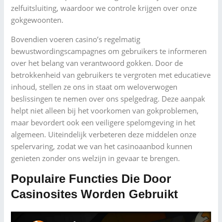
zelfuitsluiting, waardoor we controle krijgen over onze
gokgewoonten.
Bovendien voeren casino’s regelmatig
bewustwordingscampagnes om gebruikers te informeren
over het belang van verantwoord gokken. Door de
betrokkenheid van gebruikers te vergroten met educatieve
inhoud, stellen ze ons in staat om weloverwogen
beslissingen te nemen over ons spelgedrag. Deze aanpak
helpt niet alleen bij het voorkomen van gokproblemen,
maar bevordert ook een veiligere spelomgeving in het
algemeen. Uiteindelijk verbeteren deze middelen onze
spelervaring, zodat we van het casinoaanbod kunnen
genieten zonder ons welzijn in gevaar te brengen.
Populaire Functies Die Door
Casinosites Worden Gebruikt