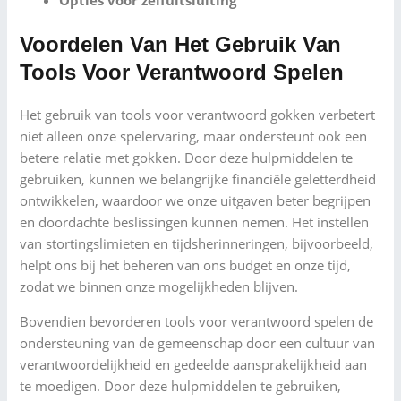
Opties voor zelfuitsluiting
Voordelen Van Het Gebruik Van
Tools Voor Verantwoord Spelen
Het gebruik van tools voor verantwoord gokken verbetert
niet alleen onze spelervaring, maar ondersteunt ook een
betere relatie met gokken. Door deze hulpmiddelen te
gebruiken, kunnen we belangrijke financiële geletterdheid
ontwikkelen, waardoor we onze uitgaven beter begrijpen
en doordachte beslissingen kunnen nemen. Het instellen
van stortingslimieten en tijdsherinneringen, bijvoorbeeld,
helpt ons bij het beheren van ons budget en onze tijd,
zodat we binnen onze mogelijkheden blijven.
Bovendien bevorderen tools voor verantwoord spelen de
ondersteuning van de gemeenschap door een cultuur van
verantwoordelijkheid en gedeelde aansprakelijkheid aan
te moedigen. Door deze hulpmiddelen te gebruiken,