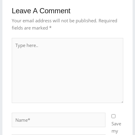
Leave A Comment
Your email address will not be published.
Required
fields are marked
*
Type
here..
Name*
Save
my
Email*