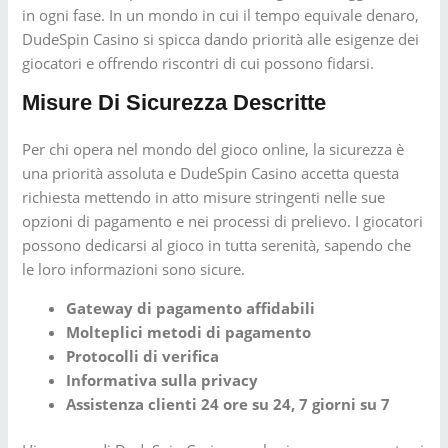
in ogni fase. In un mondo in cui il tempo equivale denaro,
DudeSpin Casino si spicca dando priorità alle esigenze dei
giocatori e offrendo riscontri di cui possono fidarsi.
Misure Di Sicurezza Descritte
Per chi opera nel mondo del gioco online, la sicurezza è
una priorità assoluta e DudeSpin Casino accetta questa
richiesta mettendo in atto misure stringenti nelle sue
opzioni di pagamento e nei processi di prelievo. I giocatori
possono dedicarsi al gioco in tutta serenità, sapendo che
le loro informazioni sono sicure.
Gateway di pagamento affidabili
Molteplici metodi di pagamento
Protocolli di verifica
Informativa sulla privacy
Assistenza clienti 24 ore su 24, 7 giorni su 7
L’impegno di DudeSpin Casino per la sicurezza consente ai