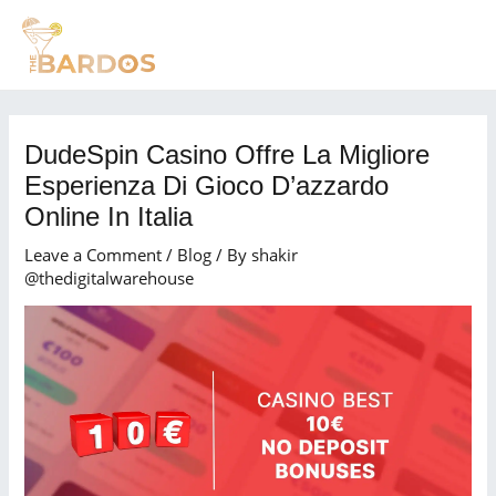
Skip
Post
MAI
to
navigation
MEN
content
DudeSpin Casino Offre La Migliore
Esperienza Di Gioco D’azzardo
Online In Italia
Leave a Comment
/
Blog
/ By
shakir
@thedigitalwarehouse