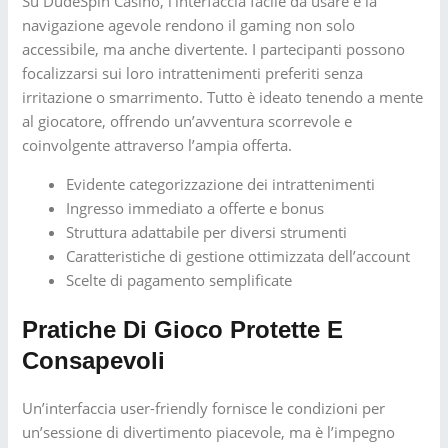
Su DudeSpin Casino, l’interfaccia facile da usare e la
navigazione agevole rendono il gaming non solo
accessibile, ma anche divertente. I partecipanti possono
focalizzarsi sui loro intrattenimenti preferiti senza
irritazione o smarrimento. Tutto è ideato tenendo a mente
al giocatore, offrendo un’avventura scorrevole e
coinvolgente attraverso l’ampia offerta.
Evidente categorizzazione dei intrattenimenti
Ingresso immediato a offerte e bonus
Struttura adattabile per diversi strumenti
Caratteristiche di gestione ottimizzata dell’account
Scelte di pagamento semplificate
Pratiche Di Gioco Protette E
Consapevoli
Un’interfaccia user-friendly fornisce le condizioni per
un’sessione di divertimento piacevole, ma è l’impegno