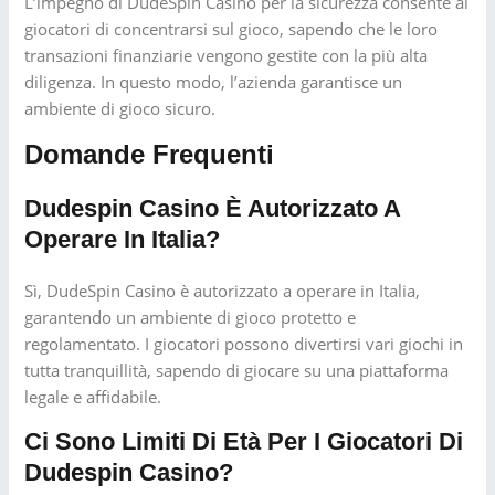
giocatori di concentrarsi sul gioco, sapendo che le loro
transazioni finanziarie vengono gestite con la più alta
diligenza. In questo modo, l’azienda garantisce un
ambiente di gioco sicuro.
Domande Frequenti
Dudespin Casino È Autorizzato A
Operare In Italia?
Sì, DudeSpin Casino è autorizzato a operare in Italia,
garantendo un ambiente di gioco protetto e
regolamentato. I giocatori possono divertirsi vari giochi in
tutta tranquillità, sapendo di giocare su una piattaforma
legale e affidabile.
Ci Sono Limiti Di Età Per I Giocatori Di
Dudespin Casino?