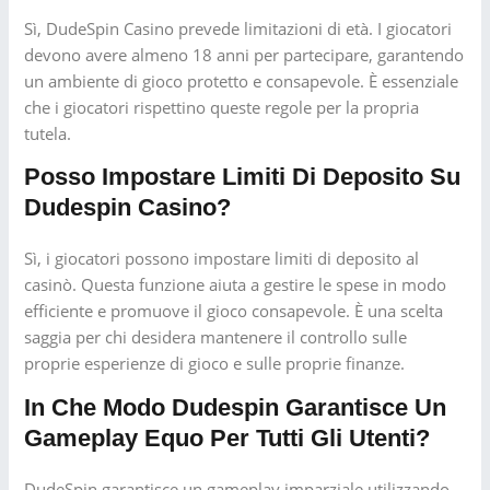
Sì, DudeSpin Casino prevede limitazioni di età. I giocatori
devono avere almeno 18 anni per partecipare, garantendo
un ambiente di gioco protetto e consapevole. È essenziale
che i giocatori rispettino queste regole per la propria
tutela.
Posso Impostare Limiti Di Deposito Su
Dudespin Casino?
Sì, i giocatori possono impostare limiti di deposito al
casinò. Questa funzione aiuta a gestire le spese in modo
efficiente e promuove il gioco consapevole. È una scelta
saggia per chi desidera mantenere il controllo sulle
proprie esperienze di gioco e sulle proprie finanze.
In Che Modo Dudespin Garantisce Un
Gameplay Equo Per Tutti Gli Utenti?
DudeSpin garantisce un gameplay imparziale utilizzando