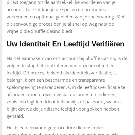
direct toegang tot de aantrekkelijke voordelen van je
account. Tot slot kun je de spellen en promoties
verkennen en optimaal genieten van je spelervaring. Met
dit eenvoudige proces ben je al snel op weg naar de
vrijheid die Shuffle Casino biedt!
Uw Identiteit En Leeftijd Verifiëren
Na het aanmaken van ons account bij Shuffle Casino, is de
volgende stap het controleren van onze identiteit en
leeftijd. Dit proces, bekend als identiteitsverificatie, is
belangrijk om een beschermde en transparante
spelomgeving te garanderen. Om de leeftijdsverificatie te
afronden, moeten we meestal documenten indienen,
zoals een legitiem identiteitsbewijs of paspoort, waaruit
blijkt dat we de juridische leeftijd voor gokken hebben
gehaald.
Het is een eenvoudige procedure die ons meer
speelruimte geeft zonder toekomstige problemen. We