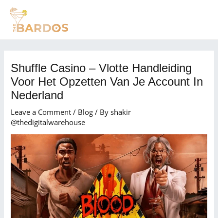
Skip
Post
MAI
to
navigation
MEN
content
Shuffle Casino – Vlotte Handleiding
Voor Het Opzetten Van Je Account In
Nederland
Leave a Comment
/
Blog
/ By
shakir
@thedigitalwarehouse