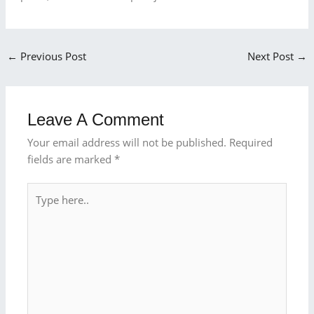
←
Previous Post
Next Post
→
Leave A Comment
Your email address will not be published.
Required
fields are marked
*
Type
here..