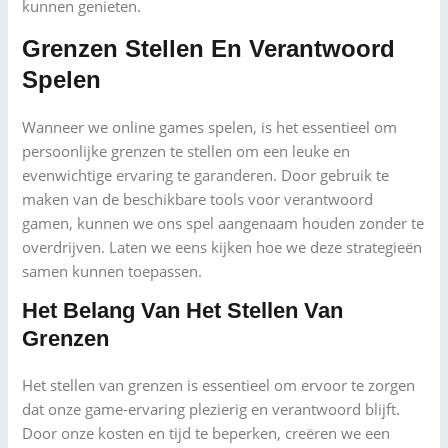
kunnen genieten.
Grenzen Stellen En Verantwoord
Spelen
Wanneer we online games spelen, is het essentieel om
persoonlijke grenzen te stellen om een leuke en
evenwichtige ervaring te garanderen. Door gebruik te
maken van de beschikbare tools voor verantwoord
gamen, kunnen we ons spel aangenaam houden zonder te
overdrijven. Laten we eens kijken hoe we deze strategieën
samen kunnen toepassen.
Het Belang Van Het Stellen Van
Grenzen
Het stellen van grenzen is essentieel om ervoor te zorgen
dat onze game-ervaring plezierig en verantwoord blijft.
Door onze kosten en tijd te beperken, creëren we een