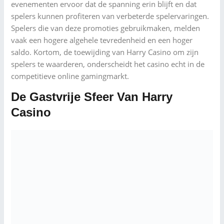
evenementen ervoor dat de spanning erin blijft en dat
spelers kunnen profiteren van verbeterde spelervaringen.
Spelers die van deze promoties gebruikmaken, melden
vaak een hogere algehele tevredenheid en een hoger
saldo. Kortom, de toewijding van Harry Casino om zijn
spelers te waarderen, onderscheidt het casino echt in de
competitieve online gamingmarkt.
De Gastvrije Sfeer Van Harry
Casino