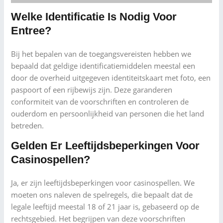
Ja, er zijn leeftijdsbeperkingen voor casinospellen. We
moeten ons naleven de spelregels, die bepaalt dat de
legale leeftijd meestal 18 of 21 jaar is, gebaseerd op de
rechtsgebied. Het begrijpen van deze voorschriften
garandeert verantwoord en wettelijk spelen.
←
Previous Post
Next Post
→
Leave A Comment
Your email address will not be published.
Required
fields are marked
*
Type
here..