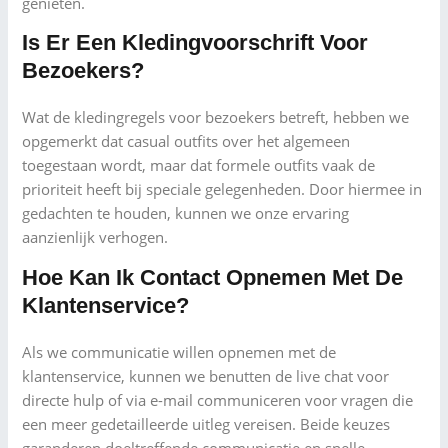
genieten.
Is Er Een Kledingvoorschrift Voor
Bezoekers?
Wat de kledingregels voor bezoekers betreft, hebben we
opgemerkt dat casual outfits over het algemeen
toegestaan wordt, maar dat formele outfits vaak de
prioriteit heeft bij speciale gelegenheden. Door hiermee in
gedachten te houden, kunnen we onze ervaring
aanzienlijk verhogen.
Hoe Kan Ik Contact Opnemen Met De
Klantenservice?
Als we communicatie willen opnemen met de
klantenservice, kunnen we benutten de live chat voor
directe hulp of via e-mail communiceren voor vragen die
een meer gedetailleerde uitleg vereisen. Beide keuzes