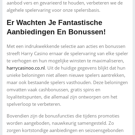
aanbod vers en gevarieerd te houden, verbeteren we de
algehele spelervaring voor onze spelersbasis.
Er Wachten Je Fantastische
Aanbiedingen En Bonussen!
Met een indrukwekkende selectie aan acties en bonussen
streeft Harry Casino ernaar de spelervaring van elke speler
te verhogen en hun mogelijke winsten te maximaliseren,
harrycasinoo.co.nl
. Uit de huidige gegevens blijkt dat hun
unieke beloningen niet alleen nieuwe spelers aantrekken,
maar ook bestaande spelers vasthouden. Deze beloningen
omvatten vaak cashbonussen, gratis spins en
loyaliteitspunten, die allemaal zijn ontworpen om het
spelverloop te verbeteren.
Bovendien zijn de bonusfuncties die tijdens promoties
worden aangeboden, nauwkeurig samengesteld. Zo
zorgen kortstondige aanbiedingen en seizoensgebonden