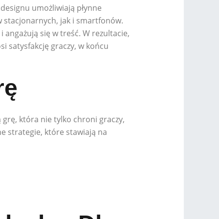
y designu umożliwiają płynne
stacjonarnych, jak i smartfonów.
 angażują się w treść. W rezultacie,
i satysfakcję graczy, w końcu
rę
rę, która nie tylko chroni graczy,
 strategie, które stawiają na