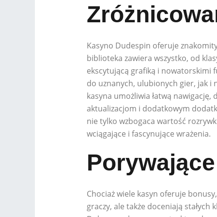
Zróżnicowa
Kasyno Dudespin oferuje znakomity 
biblioteka zawiera wszystko, od klas
ekscytującą grafiką i nowatorskimi
do uznanych, ulubionych gier, jak i
kasyna umożliwia łatwą nawigację, 
aktualizacjom i dodatkowym dodatk
nie tylko wzbogaca wartość rozrywk
wciągające i fascynujące wrażenia.
Porywające
Chociaż wiele kasyn oferuje bonusy,
graczy, ale także doceniają stałych