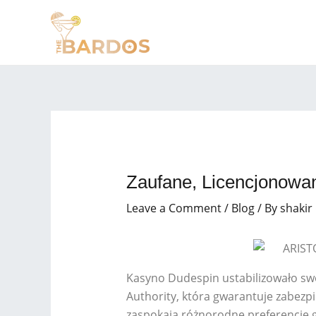
Skip
Post
to
navigation
content
Zaufane, Licencjonowan
Leave a Comment
/
Blog
/ By
shakir
Kasyno Dudespin ustabilizowało swoj
Authority, która gwarantuje zabez
zaspokaja różnorodne preferencje g