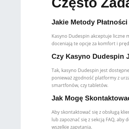
Często Zad
Jakie Metody Płatnośc
Kasyno Dudespin akceptuje liczne m
doceniają te opcje za komfort i pręd
Czy Kasyno Dudespin J
Tak, kasyno Dudespin jest dostępne
ponieważ zgodność platformy z urzą
smartfonów, czy tabletów.
Jak Mogę Skontaktować
Aby skontaktować się z obsługą kli
lub zapoznać się z sekcją FAQ, aby
wszelkie zapytania.