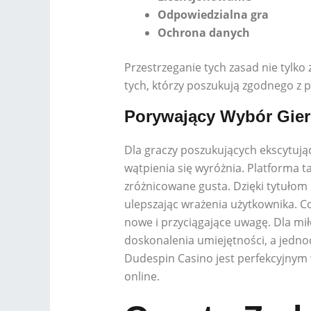
Odpowiedzialna gra
Ochrona danych
Przestrzeganie tych zasad nie tylko
tych, którzy poszukują zgodnego z
Porywający Wybór Gier
Dla graczy poszukujących ekscytują
wątpienia się wyróżnia. Platforma ta
zróżnicowane gusta. Dzięki tytuło
ulepszając wrażenia użytkownika. Co
nowe i przyciągające uwagę. Dla miło
doskonalenia umiejętności, a jednoc
Dudespin Casino jest perfekcyjnym 
online.