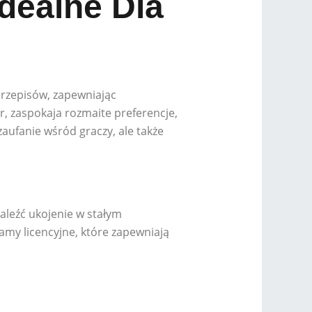
dealne Dla
przepisów, zapewniając
, zaspokaja rozmaite preferencje,
aufanie wśród graczy, ale także
aleźć ukojenie w stałym
amy licencyjne, które zapewniają