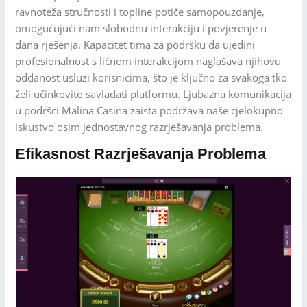
ravnoteža stručnosti i topline potiče samopouzdanje,
omogućujući nam slobodnu interakciju i povjerenje u
dana rješenja. Kapacitet tima za podršku da ujedini
profesionalnost s ličnom interakcijom naglašava njihovu
oddanost usluzi korisnicima, što je ključno za svakoga tko
želi učinkovito savladati platformu. Ljubazna komunikacija
u podršci Malina Casina zaista podržava naše cjelokupno
iskustvo osim jednostavnog razrješavanja problema.
Efikasnost Razrješavanja Problema