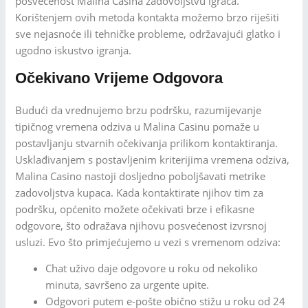
posvećenost Malina Casina zadovoljstvu igrača.
Korištenjem ovih metoda kontakta možemo brzo riješiti
sve nejasnoće ili tehničke probleme, održavajući glatko i
ugodno iskustvo igranja.
Očekivano Vrijeme Odgovora
Budući da vrednujemo brzu podršku, razumijevanje
tipičnog vremena odziva u Malina Casinu pomaže u
postavljanju stvarnih očekivanja prilikom kontaktiranja.
Usklađivanjem s postavljenim kriterijima vremena odziva,
Malina Casino nastoji dosljedno poboljšavati metrike
zadovoljstva kupaca. Kada kontaktirate njihov tim za
podršku, općenito možete očekivati brze i efikasne
odgovore, što odražava njihovu posvećenost izvrsnoj
usluzi. Evo što primjećujemo u vezi s vremenom odziva:
Chat uživo daje odgovore u roku od nekoliko
minuta, savršeno za urgente upite.
Odgovori putem e-pošte obično stižu u roku od 24