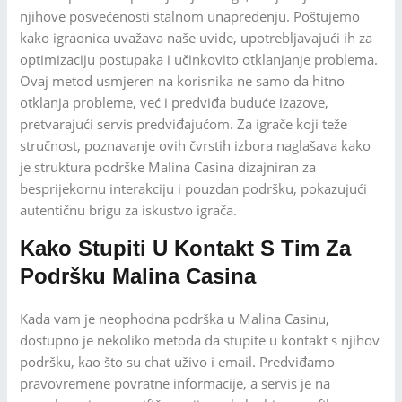
njihove posvećenosti stalnom unapređenju. Poštujemo
kako igraonica uvažava naše uvide, upotrebljavajući ih za
optimizaciju postupaka i učinkovito otklanjanje problema.
Ovaj metod usmjeren na korisnika ne samo da hitno
otklanja probleme, već i predviđa buduće izazove,
pretvarajući servis predviđajućom. Za igrače koji teže
stručnost, poznavanje ovih čvrstih izbora naglašava kako
je struktura podrške Malina Casina dizajniran za
besprijekornu interakciju i pouzdan podršku, pokazujući
autentičnu brigu za iskustvo igrača.
Kako Stupiti U Kontakt S Tim Za
Podršku Malina Casina
Kada vam je neophodna podrška u Malina Casinu,
dostupno je nekoliko metoda da stupite u kontakt s njihov
podršku, kao što su chat uživo i email. Predviđamo
pravovremene povratne informacije, a servis je na