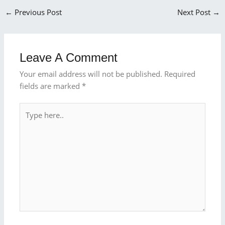
←
Previous Post
Next Post
→
Leave A Comment
Your email address will not be published.
Required
fields are marked
*
Type
here..