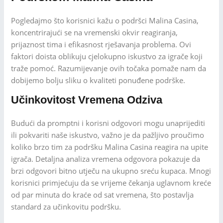
Pogledajmo što korisnici kažu o podršci Malina Casina,
koncentrirajući se na vremenski okvir reagiranja,
prijaznost tima i efikasnost rješavanja problema. Ovi
faktori doista oblikuju cjelokupno iskustvo za igrače koji
traže pomoć. Razumijevanje ovih točaka pomaže nam da
dobijemo bolju sliku o kvaliteti ponuđene podrške.
Učinkovitost Vremena Odziva
Budući da promptni i korisni odgovori mogu unaprijediti
ili pokvariti naše iskustvo, važno je da pažljivo proučimo
koliko brzo tim za podršku Malina Casina reagira na upite
igrača. Detaljna analiza vremena odgovora pokazuje da
brzi odgovori bitno utječu na ukupno sreću kupaca. Mnogi
korisnici primjećuju da se vrijeme čekanja uglavnom kreće
od par minuta do kraće od sat vremena, što postavlja
standard za učinkovitu podršku.