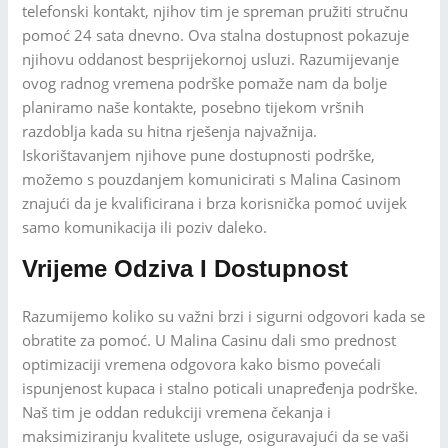
telefonski kontakt, njihov tim je spreman pružiti stručnu
pomoć 24 sata dnevno. Ova stalna dostupnost pokazuje
njihovu oddanost besprijekornoj usluzi. Razumijevanje
ovog radnog vremena podrške pomaže nam da bolje
planiramo naše kontakte, posebno tijekom vršnih
razdoblja kada su hitna rješenja najvažnija.
Iskorištavanjem njihove pune dostupnosti podrške,
možemo s pouzdanjem komunicirati s Malina Casinom
znajući da je kvalificirana i brza korisnička pomoć uvijek
samo komunikacija ili poziv daleko.
Vrijeme Odziva I Dostupnost
Razumijemo koliko su važni brzi i sigurni odgovori kada se
obratite za pomoć. U Malina Casinu dali smo prednost
optimizaciji vremena odgovora kako bismo povećali
ispunjenost kupaca i stalno poticali unapređenja podrške.
Naš tim je oddan redukciji vremena čekanja i
maksimiziranju kvalitete usluge, osiguravajući da se vaši