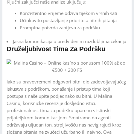
Ključni zaključci naše analize uključuju:
Konzistentno vrijeme odziva tijekom vršnih sati
Učinkovito postavljanje prioriteta hitnih pitanja
Promptna potvrda zahtjeva za podršku
Jasna komunikacija o predviđenim razdobljima čekanja
Druželjubivost Tima Za Podršku
Iako su pravovremeni odgovori bitni dio zadovoljavajućeg
iskustva s podrškom, ponašanje i pristup tima koji
postupa s naše upite podjednako su bitni. U Malina
Casinu, korisničke recenzije dosljedno ističu
profesionalnost tima za podršku uparenu s istinski
prijateljskom komunikacijom. Smatramo da agenti
održavaju uljudan ton, strpljivošću nas navigirajući kroz
složena pitanja ne zvučeći užurbano ili naivno. Ova