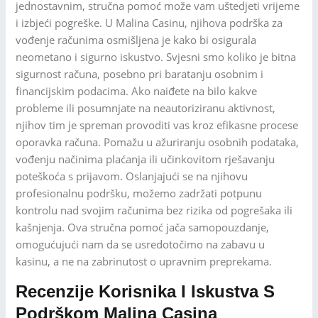
jednostavnim, stručna pomoć može vam uštedjeti vrijeme
i izbjeći pogreške. U Malina Casinu, njihova podrška za
vođenje računima osmišljena je kako bi osigurala
neometano i sigurno iskustvo. Svjesni smo koliko je bitna
sigurnost računa, posebno pri baratanju osobnim i
financijskim podacima. Ako naiđete na bilo kakve
probleme ili posumnjate na neautoriziranu aktivnost,
njihov tim je spreman provoditi vas kroz efikasne procese
oporavka računa. Pomažu u ažuriranju osobnih podataka,
vođenju načinima plaćanja ili učinkovitom rješavanju
poteškoća s prijavom. Oslanjajući se na njihovu
profesionalnu podršku, možemo zadržati potpunu
kontrolu nad svojim računima bez rizika od pogrešaka ili
kašnjenja. Ova stručna pomoć jača samopouzdanje,
omogućujući nam da se usredotočimo na zabavu u
kasinu, a ne na zabrinutost o upravnim preprekama.
Recenzije Korisnika I Iskustva S
Podrškom Malina Casina