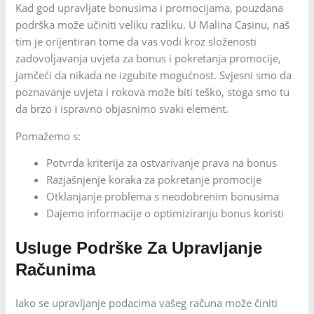
Kad god upravljate bonusima i promocijama, pouzdana
podrška može učiniti veliku razliku. U Malina Casinu, naš
tim je orijentiran tome da vas vodi kroz složenosti
zadovoljavanja uvjeta za bonus i pokretanja promocije,
jamčeći da nikada ne izgubite mogućnost. Svjesni smo da
poznavanje uvjeta i rokova može biti teško, stoga smo tu
da brzo i ispravno objasnimo svaki element.
Pomažemo s:
Potvrda kriterija za ostvarivanje prava na bonus
Razjašnjenje koraka za pokretanje promocije
Otklanjanje problema s neodobrenim bonusima
Dajemo informacije o optimiziranju bonus koristi
Usluge Podrške Za Upravljanje
Računima
Iako se upravljanje podacima vašeg računa može činiti