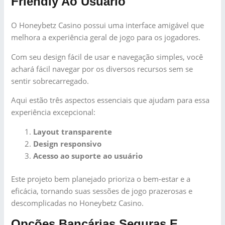
Friendly Ao Usuário
O Honeybetz Casino possui uma interface amigável que
melhora a experiência geral de jogo para os jogadores.
Com seu design fácil de usar e navegação simples, você
achará fácil navegar por os diversos recursos sem se
sentir sobrecarregado.
Aqui estão três aspectos essenciais que ajudam para essa
experiência excepcional:
Layout transparente
Design responsivo
Acesso ao suporte ao usuário
Este projeto bem planejado prioriza o bem-estar e a
eficácia, tornando suas sessões de jogo prazerosas e
descomplicadas no Honeybetz Casino.
Opções Bancárias Seguras E