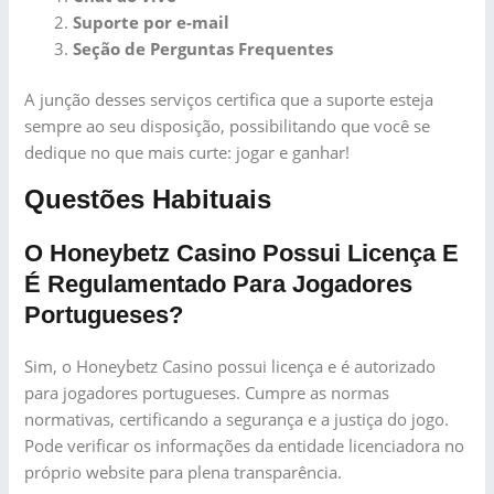
No Honeybetz Casino, você pode esperar um suporte
eficiente e competente para aprimorar sua experiência de
jogo. As possibilidades de suporte compreendem:
Chat ao vivo
Suporte por e-mail
Seção de Perguntas Frequentes
A junção desses serviços certifica que a suporte esteja
sempre ao seu disposição, possibilitando que você se
dedique no que mais curte: jogar e ganhar!
Questões Habituais