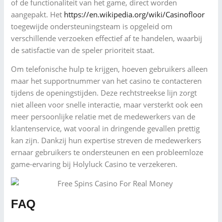
of de functionaliteit van het game, direct worden
aangepakt. Het
https://en.wikipedia.org/wiki/Casinofloor
toegewijde ondersteuningsteam is opgeleid om
verschillende verzoeken effectief af te handelen, waarbij
de satisfactie van de speler prioriteit staat.
Om telefonische hulp te krijgen, hoeven gebruikers alleen
maar het supportnummer van het casino te contacteren
tijdens de openingstijden. Deze rechtstreekse lijn zorgt
niet alleen voor snelle interactie, maar versterkt ook een
meer persoonlijke relatie met de medewerkers van de
klantenservice, wat vooral in dringende gevallen prettig
kan zijn. Dankzij hun expertise streven de medewerkers
ernaar gebruikers te ondersteunen en een probleemloze
game-ervaring bij Holyluck Casino te verzekeren.
FAQ