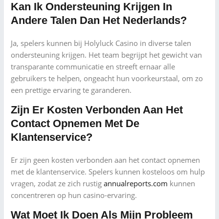
Kan Ik Ondersteuning Krijgen In
Andere Talen Dan Het Nederlands?
Ja, spelers kunnen bij Holyluck Casino in diverse talen
ondersteuning krijgen. Het team begrijpt het gewicht van
transparante communicatie en streeft ernaar alle
gebruikers te helpen, ongeacht hun voorkeurstaal, om zo
een prettige ervaring te garanderen.
Zijn Er Kosten Verbonden Aan Het
Contact Opnemen Met De
Klantenservice?
Er zijn geen kosten verbonden aan het contact opnemen
met de klantenservice. Spelers kunnen kosteloos om hulp
vragen, zodat ze zich rustig
annualreports.com
kunnen
concentreren op hun casino-ervaring.
Wat Moet Ik Doen Als Mijn Probleem