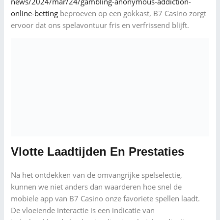
news/2024/mar/24/gambling-anonymous-addiction-
online-betting
beproeven op een gokkast, B7 Casino zorgt
ervoor dat ons spelavontuur fris en verfrissend blijft.
Vlotte Laadtijden En Prestaties
Na het ontdekken van de omvangrijke spelselectie,
kunnen we niet anders dan waarderen hoe snel de
mobiele app van B7 Casino onze favoriete spellen laadt.
De vloeiende interactie is een indicatie van