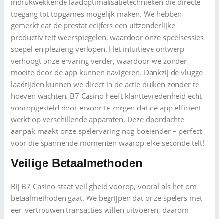
indrukwekkende laadoptimalisatietechnieken die directe
toegang tot topgames mogelijk maken. We hebben
gemerkt dat de prestatiecijfers een uitzonderlijke
productiviteit weerspiegelen, waardoor onze speelsessies
soepel en plezierig verlopen. Het intuïtieve ontwerp
verhoogt onze ervaring verder, waardoor we zonder
moeite door de app kunnen navigeren. Dankzij de vlugge
laadtijden kunnen we direct in de actie duiken zonder te
hoeven wachten. B7 Casino heeft klanttevredenheid echt
vooropgesteld door ervoor te zorgen dat de app efficiënt
werkt op verschillende apparaten. Deze doordachte
aanpak maakt onze spelervaring nog boeiender – perfect
voor die spannende momenten waarop elke seconde telt!
Veilige Betaalmethoden
Bij B7 Casino staat veiligheid voorop, vooral als het om
betaalmethoden gaat. We begrijpen dat onze spelers met
een vertrouwen transacties willen uitvoeren, daarom