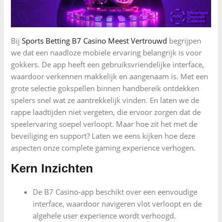
Bij
Sports Betting B7 Casino Meest Vertrouwd
begrijpen
we dat een naadloze mobiele ervaring belangrijk is voor
gokkers. De app heeft een gebruiksvriendelijke interface,
waardoor verkennen makkelijk en aangenaam is. Met een
grote selectie gokspellen binnen handbereik ontdekken
spelers snel wat ze aantrekkelijk vinden. En laten we de
rappe laadtijden niet vergeten, die ervoor zorgen dat de
speelervaring soepel verloopt. Maar hoe zit het met de
beveiliging en support? Laten we eens kijken hoe deze
aspecten onze complete gaming experience verhogen.
Kern Inzichten
De B7 Casino-app beschikt over een eenvoudige
interface, waardoor navigeren vlot verloopt en de
algehele user experience wordt verhoogd.