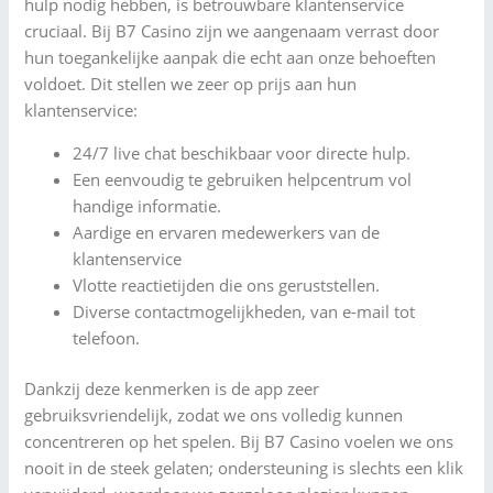
hulp nodig hebben, is betrouwbare klantenservice
cruciaal. Bij B7 Casino zijn we aangenaam verrast door
hun toegankelijke aanpak die echt aan onze behoeften
voldoet. Dit stellen we zeer op prijs aan hun
klantenservice:
24/7 live chat beschikbaar voor directe hulp.
Een eenvoudig te gebruiken helpcentrum vol
handige informatie.
Aardige en ervaren medewerkers van de
klantenservice
Vlotte reactietijden die ons geruststellen.
Diverse contactmogelijkheden, van e-mail tot
telefoon.
Dankzij deze kenmerken is de app zeer
gebruiksvriendelijk, zodat we ons volledig kunnen
concentreren op het spelen. Bij B7 Casino voelen we ons
nooit in de steek gelaten; ondersteuning is slechts een klik