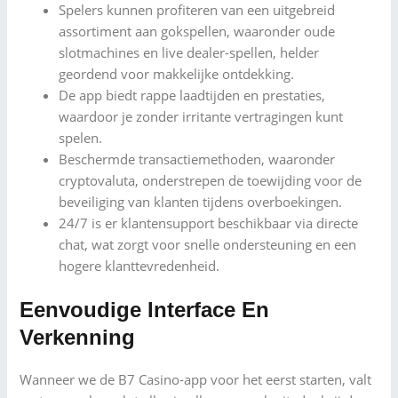
Spelers kunnen profiteren van een uitgebreid
assortiment aan gokspellen, waaronder oude
slotmachines en live dealer-spellen, helder
geordend voor makkelijke ontdekking.
De app biedt rappe laadtijden en prestaties,
waardoor je zonder irritante vertragingen kunt
spelen.
Beschermde transactiemethoden, waaronder
cryptovaluta, onderstrepen de toewijding voor de
beveiliging van klanten tijdens overboekingen.
24/7 is er klantensupport beschikbaar via directe
chat, wat zorgt voor snelle ondersteuning en een
hogere klanttevredenheid.
Eenvoudige Interface En
Verkenning
Wanneer we de B7 Casino-app voor het eerst starten, valt