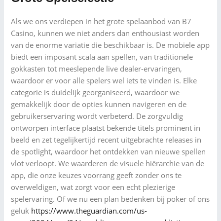
Als we ons verdiepen in het grote spelaanbod van B7
Casino, kunnen we niet anders dan enthousiast worden
van de enorme variatie die beschikbaar is. De mobiele app
biedt een imposant scala aan spellen, van traditionele
gokkasten tot meeslepende live dealer-ervaringen,
waardoor er voor alle spelers wel iets te vinden is. Elke
categorie is duidelijk georganiseerd, waardoor we
gemakkelijk door de opties kunnen navigeren en de
gebruikerservaring wordt verbeterd. De zorgvuldig
ontworpen interface plaatst bekende titels prominent in
beeld en zet tegelijkertijd recent uitgebrachte releases in
de spotlight, waardoor het ontdekken van nieuwe spellen
vlot verloopt. We waarderen de visuele hiërarchie van de
app, die onze keuzes voorrang geeft zonder ons te
overweldigen, wat zorgt voor een echt plezierige
spelervaring. Of we nu een plan bedenken bij poker of ons
geluk
https://www.theguardian.com/us-