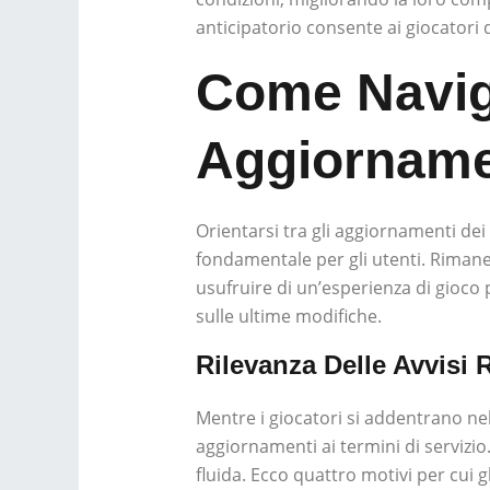
anticipatorio consente ai giocatori 
Come Navig
Aggiornamen
Orientarsi tra gli aggiornamenti dei
fondamentale per gli utenti. Rimanen
usufruire di un’esperienza di gioco 
sulle ultime modifiche.
Rilevanza Delle Avvisi 
Mentre i giocatori si addentrano ne
aggiornamenti ai termini di servizio
fluida. Ecco quattro motivi per cui 