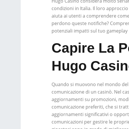
Hugo Casino considera molto seriame
condizioni in Italia. Il loro approc
aiuta ai utenti a comprendere come 
perdono queste notifiche? Comprend
potenziali impatti sul tuo gameplay
Capire La P
Hugo Casin
Quando si muovono nel mondo del gi
comunicazione di un casinò. Nel caso
aggiornamenti su promozioni, modific
comunicazione preferiti, che si trat
aggiornamenti significativi o opport
comunicazioni per gestire le propri