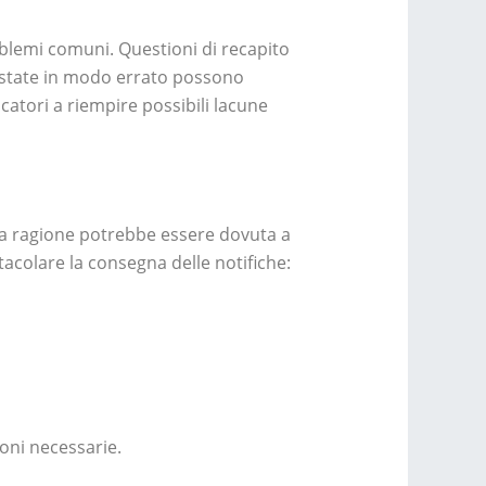
blemi comuni. Questioni di recapito
ostate in modo errato possono
catori a riempire possibili lacune
 La ragione potrebbe essere dovuta a
tacolare la consegna delle notifiche:
ioni necessarie.