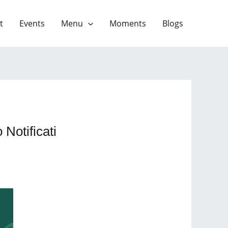
t
Events
Menu
Moments
Blogs
Notificati