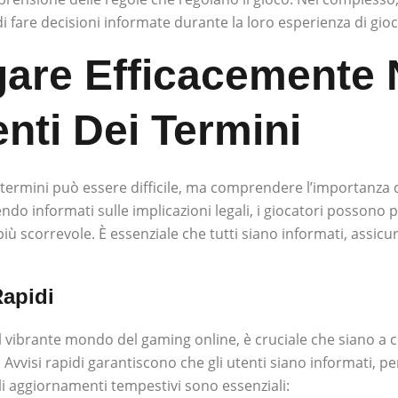
di fare decisioni informate durante la loro esperienza di gioc
are Efficacemente 
ti Dei Termini
 termini può essere difficile, ma comprendere l’importanza 
do informati sulle implicazioni legali, i giocatori possono pr
più scorrevole. È essenziale che tutti siano informati, assi
Rapidi
l vibrante mondo del gaming online, è cruciale che siano a c
. Avvisi rapidi garantiscono che gli utenti siano informati,
gli aggiornamenti tempestivi sono essenziali: