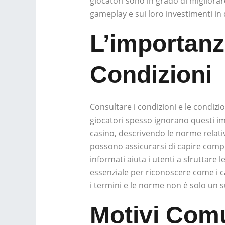
giocatori sono in grado di migliora
gameplay e sui loro investimenti in
L’importanz
Condizioni
Consultare i condizioni e le condizi
giocatori spesso ignorano questi imp
casino, descrivendo le norme relati
possono assicurarsi di capire comple
informati aiuta i utenti a sfruttare
essenziale per riconoscere come i ca
i termini e le norme non è solo un
Motivi Comu