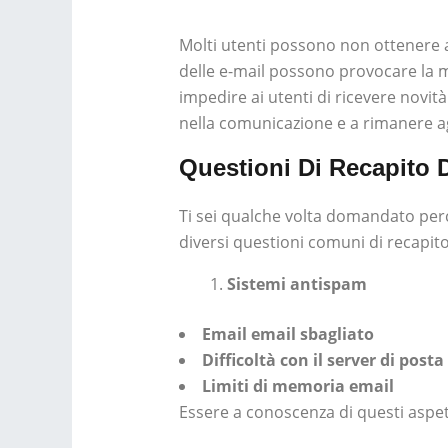
Molti utenti possono non ottenere a
delle e-mail possono provocare la 
impedire ai utenti di ricevere novit
nella comunicazione e a rimanere a
Questioni Di Recapito D
Ti sei qualche volta domandato perc
diversi questioni comuni di recapito
Sistemi antispam
Email email sbagliato
Difficoltà con il server di posta
Limiti di memoria email
Essere a conoscenza di questi aspett