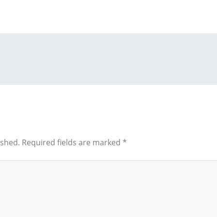
ished.
Required fields are marked
*