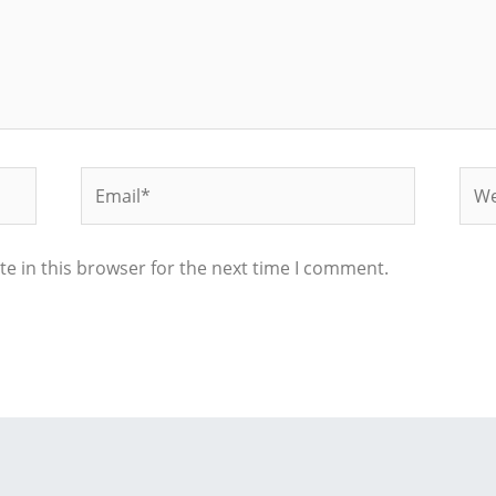
Email*
Web
e in this browser for the next time I comment.