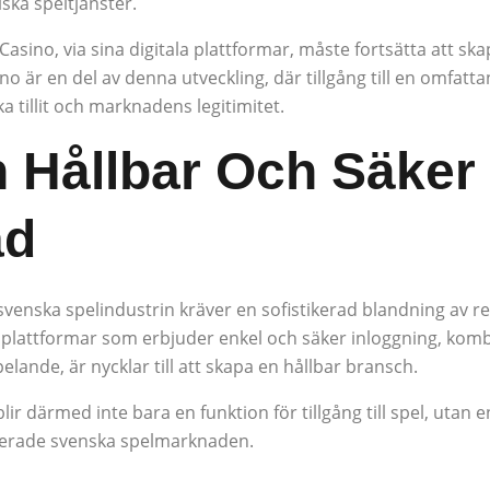
ska speltjänster.
Casino, via sina digitala plattformar, måste fortsätta att s
no är en del av denna utveckling, där tillgång till en omfattan
a tillit och marknadens legitimitet.
n Hållbar Och Säker
ad
 svenska spelindustrin kräver en sofistikerad blandning av re
 plattformar som erbjuder enkel och säker inloggning, komb
pelande, är nycklar till att skapa en hållbar bransch.
lir därmed inte bara en funktion för tillgång till spel, uta
ncerade svenska spelmarknaden.