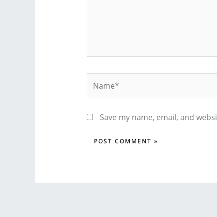
Name*
Save my name, email, and websit