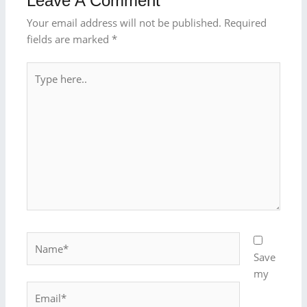
Leave A Comment
Your email address will not be published.
Required
fields are marked
*
Type
here..
Name*
Save
my
Email*