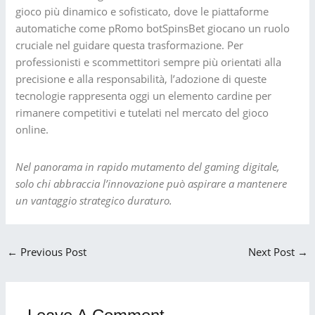
gioco più dinamico e sofisticato, dove le piattaforme
automatiche come pRomo botSpinsBet giocano un ruolo
cruciale nel guidare questa trasformazione. Per
professionisti e scommettitori sempre più orientati alla
precisione e alla responsabilità, l’adozione di queste
tecnologie rappresenta oggi un elemento cardine per
rimanere competitivi e tutelati nel mercato del gioco
online.
Nel panorama in rapido mutamento del gaming digitale,
solo chi abbraccia l’innovazione può aspirare a mantenere
un vantaggio strategico duraturo.
←
Previous Post
Next Post
→