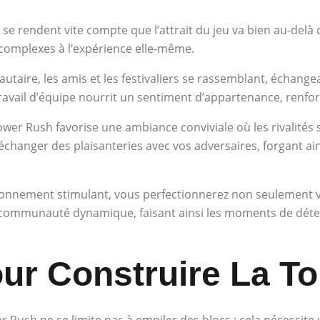
se rendent vite compte que l’attrait du jeu va bien au-delà 
complexes à l’expérience elle-même.
taire, les amis et les festivaliers se rassemblant, échangea
ail d’équipe nourrit un sentiment d’appartenance, renforçant
wer Rush favorise une ambiance conviviale où les rivalités s
échanger des plaisanteries avec vos adversaires, forgant ain
onnement stimulant, vous perfectionnerez non seulement v
 communauté dynamique, faisant ainsi les moments de détent
ur Construire La To
 Rush ne se limite pas à empiler des blocs ; cela nécessite