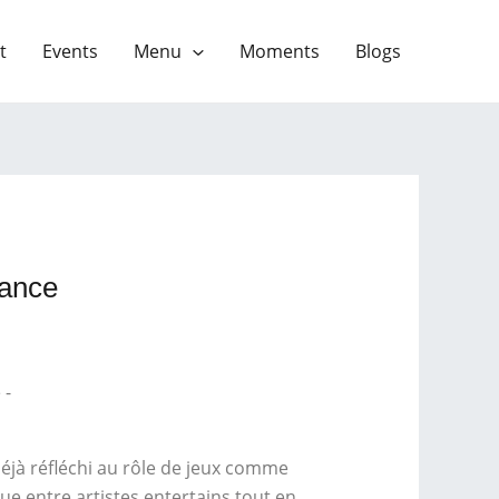
t
Events
Menu
Moments
Blogs
rance
déjà réfléchi au rôle de jeux comme
ue entre artistes entertains tout en