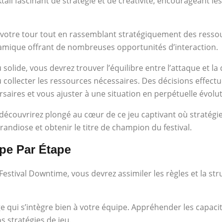
ail fascinant de stratégie et de créativité, encourageant l
ger votre tour tout en rassemblant stratégiquement des res
mique offrant de nombreuses opportunités d’interaction.
 solide, vous devrez trouver l’équilibre entre l’attaque et 
 collecter les ressources nécessaires. Des décisions effec
saires et vous ajuster à une situation en perpétuelle évolut
 découvrirez plongé au cœur de ce jeu captivant où stratégie
s grandiose et obtenir le titre de champion du festival.
ape Par Étape
stival Downtime, vous devrez assimiler les règles et la stru
 qui s’intègre bien à votre équipe. Appréhender les capacit
s stratégies de jeu.