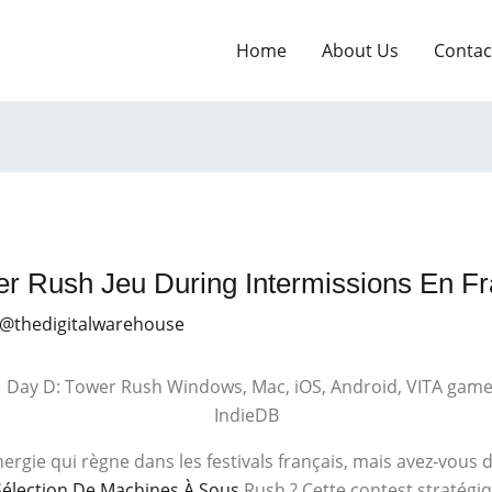
Home
About Us
Contac
r Rush Jeu During Intermissions En F
 @thedigitalwarehouse
rgie qui règne dans les festivals français, mais avez-vous 
Sélection De Machines À Sous
Rush ? Cette contest stratégiq