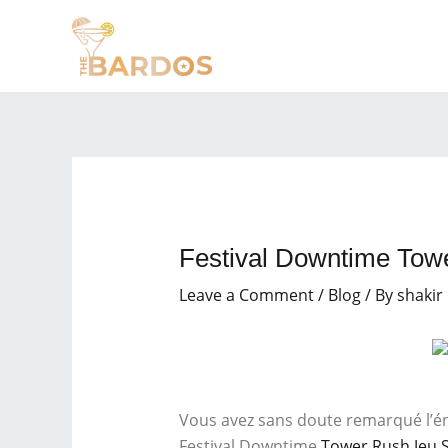
Skip
Post
to
navigation
content
Festival Downtime Towe
Leave a Comment
/
Blog
/ By
shakir
Vous avez sans doute remarqué l’éne
Festival Downtime
Tower Rush Jeu 