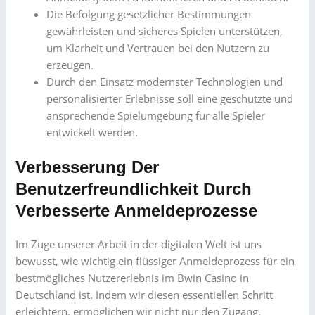
Die Befolgung gesetzlicher Bestimmungen
gewährleisten und sicheres Spielen unterstützen,
um Klarheit und Vertrauen bei den Nutzern zu
erzeugen.
Durch den Einsatz modernster Technologien und
personalisierter Erlebnisse soll eine geschützte und
ansprechende Spielumgebung für alle Spieler
entwickelt werden.
Verbesserung Der
Benutzerfreundlichkeit Durch
Verbesserte Anmeldeprozesse
Im Zuge unserer Arbeit in der digitalen Welt ist uns
bewusst, wie wichtig ein flüssiger Anmeldeprozess für ein
bestmögliches Nutzererlebnis im Bwin Casino in
Deutschland ist. Indem wir diesen essentiellen Schritt
erleichtern, ermöglichen wir nicht nur den Zugang,