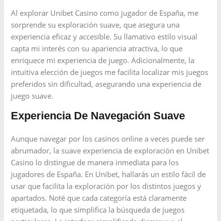
Al explorar Unibet Casino como jugador de España, me
sorprende su exploración suave, que asegura una
experiencia eficaz y accesible. Su llamativo estilo visual
capta mi interés con su apariencia atractiva, lo que
enriquece mi experiencia de juego. Adicionalmente, la
intuitiva elección de juegos me facilita localizar mis juegos
preferidos sin dificultad, asegurando una experiencia de
juego suave.
Experiencia De Navegación Suave
Aunque navegar por los casinos online a veces puede ser
abrumador, la suave experiencia de exploración en Unibet
Casino lo distingue de manera inmediata para los
jugadores de España. En Unibet, hallarás un estilo fácil de
usar que facilita la exploración por los distintos juegos y
apartados. Noté que cada categoría está claramente
etiquetada, lo que simplifica la búsqueda de juegos