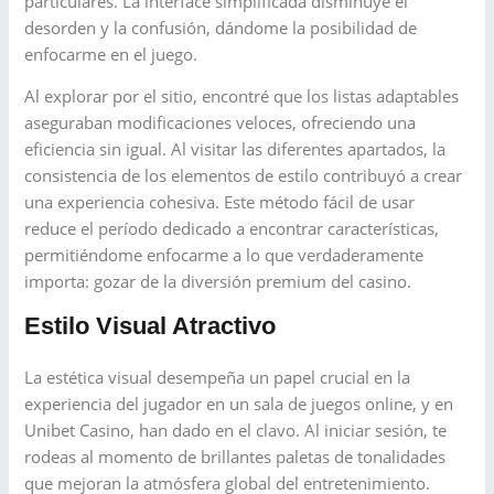
particulares. La interface simplificada disminuye el
desorden y la confusión, dándome la posibilidad de
enfocarme en el juego.
Al explorar por el sitio, encontré que los listas adaptables
aseguraban modificaciones veloces, ofreciendo una
eficiencia sin igual. Al visitar las diferentes apartados, la
consistencia de los elementos de estilo contribuyó a crear
una experiencia cohesiva. Este método fácil de usar
reduce el período dedicado a encontrar características,
permitiéndome enfocarme a lo que verdaderamente
importa: gozar de la diversión premium del casino.
Estilo Visual Atractivo
La estética visual desempeña un papel crucial en la
experiencia del jugador en un sala de juegos online, y en
Unibet Casino, han dado en el clavo. Al iniciar sesión, te
rodeas al momento de brillantes paletas de tonalidades
que mejoran la atmósfera global del entretenimiento.