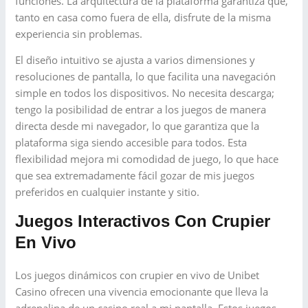
funciones. La arquitectura de la plataforma garantiza que,
tanto en casa como fuera de ella, disfrute de la misma
experiencia sin problemas.
El diseño intuitivo se ajusta a varios dimensiones y
resoluciones de pantalla, lo que facilita una navegación
simple en todos los dispositivos. No necesita descarga;
tengo la posibilidad de entrar a los juegos de manera
directa desde mi navegador, lo que garantiza que la
plataforma siga siendo accesible para todos. Esta
flexibilidad mejora mi comodidad de juego, lo que hace
que sea extremadamente fácil gozar de mis juegos
preferidos en cualquier instante y sitio.
Juegos Interactivos Con Crupier
En Vivo
Los juegos dinámicos con crupier en vivo de Unibet
Casino ofrecen una vivencia emocionante que lleva la
adrenalina de un casino real a mi pantalla. Estos juegos