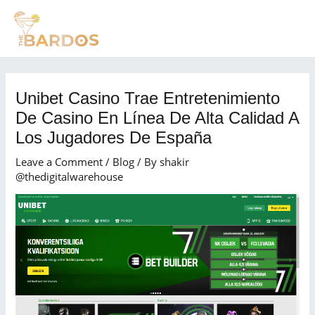
Skip
Post
MAI
to
navigation
MEN
content
Unibet Casino Trae Entretenimiento
De Casino En Línea De Alta Calidad A
Los Jugadores De España
Leave a Comment
/
Blog
/ By
shakir
@thedigitalwarehouse