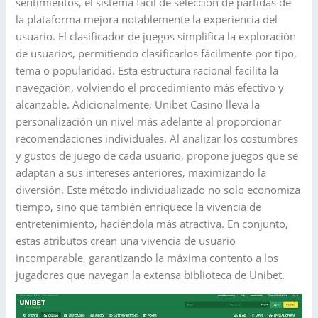
sentimientos, el sistema fácil de selección de partidas de
la plataforma mejora notablemente la experiencia del
usuario. El clasificador de juegos simplifica la exploración
de usuarios, permitiendo clasificarlos fácilmente por tipo,
tema o popularidad. Esta estructura racional facilita la
navegación, volviendo el procedimiento más efectivo y
alcanzable. Adicionalmente, Unibet Casino lleva la
personalización un nivel más adelante al proporcionar
recomendaciones individuales. Al analizar los costumbres
y gustos de juego de cada usuario, propone juegos que se
adaptan a sus intereses anteriores, maximizando la
diversión. Este método individualizado no solo economiza
tiempo, sino que también enriquece la vivencia de
entretenimiento, haciéndola más atractiva. En conjunto,
estas atributos crean una vivencia de usuario
incomparable, garantizando la máxima contento a los
jugadores que navegan la extensa biblioteca de Unibet.