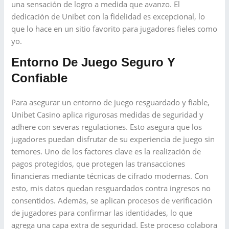
una sensación de logro a medida que avanzo. El
dedicación de Unibet con la fidelidad es excepcional, lo
que lo hace en un sitio favorito para jugadores fieles como
yo.
Entorno De Juego Seguro Y
Confiable
Para asegurar un entorno de juego resguardado y fiable,
Unibet Casino aplica rigurosas medidas de seguridad y
adhere con severas regulaciones. Esto asegura que los
jugadores puedan disfrutar de su experiencia de juego sin
temores. Uno de los factores clave es la realización de
pagos protegidos, que protegen las transacciones
financieras mediante técnicas de cifrado modernas. Con
esto, mis datos quedan resguardados contra ingresos no
consentidos. Además, se aplican procesos de verificación
de jugadores para confirmar las identidades, lo que
agrega una capa extra de seguridad. Este proceso colabora