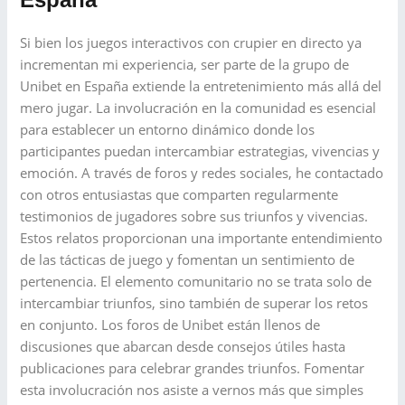
Si bien los juegos interactivos con crupier en directo ya
incrementan mi experiencia, ser parte de la grupo de
Unibet en España extiende la entretenimiento más allá del
mero jugar. La involucración en la comunidad es esencial
para establecer un entorno dinámico donde los
participantes puedan intercambiar estrategias, vivencias y
emoción. A través de foros y redes sociales, he contactado
con otros entusiastas que comparten regularmente
testimonios de jugadores sobre sus triunfos y vivencias.
Estos relatos proporcionan una importante entendimiento
de las tácticas de juego y fomentan un sentimiento de
pertenencia. El elemento comunitario no se trata solo de
intercambiar triunfos, sino también de superar los retos
en conjunto. Los foros de Unibet están llenos de
discusiones que abarcan desde consejos útiles hasta
publicaciones para celebrar grandes triunfos. Fomentar
esta involucración nos asiste a vernos más que simples