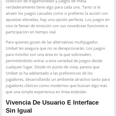
colección de tragamonedas y juegos de mesa
verdaderamente tiene algo para cada uno. Tanto si te
atraen los juegos casuales como si prefieres la acción con
apuestas elevadas, hay una opción perfecta. Los juegos en
vivo te llenan de emoción con sus novedosas funciones e
participación en tiempo real.
Para quienes gozan de las alternativas multijugador,
Unibet les asegura que no se decepcionarán. Los juegos
para móviles son una área en la que sobresalen,
permitiéndoles entrar a esta variedad de juegos desde
cualquier lugar. Desde mi punto de vista, parece que
Unibet se ha adelantado a las preferencias de los
jugadores, desarrollando un ambiente atractivo tanto para
jugadores clásicos como modernos que buscan algo más
que una simple experiencia en línea estándar.
Vivencia De Usuario E Interface
Sin Igual