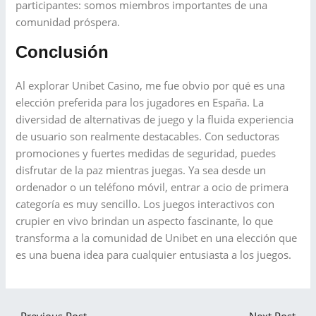
participantes: somos miembros importantes de una
comunidad próspera.
Conclusión
Al explorar Unibet Casino, me fue obvio por qué es una
elección preferida para los jugadores en España. La
diversidad de alternativas de juego y la fluida experiencia
de usuario son realmente destacables. Con seductoras
promociones y fuertes medidas de seguridad, puedes
disfrutar de la paz mientras juegas. Ya sea desde un
ordenador o un teléfono móvil, entrar a ocio de primera
categoría es muy sencillo. Los juegos interactivos con
crupier en vivo brindan un aspecto fascinante, lo que
transforma a la comunidad de Unibet en una elección que
es una buena idea para cualquier entusiasta a los juegos.
←
Previous Post
Next Post
→