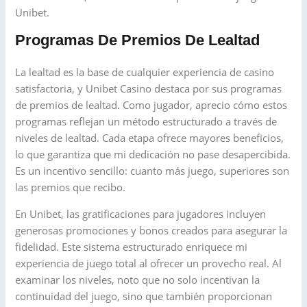
Unibet.
Programas De Premios De Lealtad
La lealtad es la base de cualquier experiencia de casino
satisfactoria, y Unibet Casino destaca por sus programas
de premios de lealtad. Como jugador, aprecio cómo estos
programas reflejan un método estructurado a través de
niveles de lealtad. Cada etapa ofrece mayores beneficios,
lo que garantiza que mi dedicación no pase desapercibida.
Es un incentivo sencillo: cuanto más juego, superiores son
las premios que recibo.
En Unibet, las gratificaciones para jugadores incluyen
generosas promociones y bonos creados para asegurar la
fidelidad. Este sistema estructurado enriquece mi
experiencia de juego total al ofrecer un provecho real. Al
examinar los niveles, noto que no solo incentivan la
continuidad del juego, sino que también proporcionan